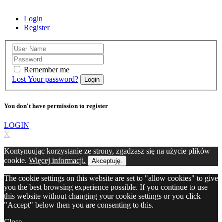
Login
Register
Remember me
Lost Your password?
Login
You don't have permission to register
LOGIN
X
Kontynuując korzystanie ze strony, zgadzasz się na użycie plików
cookie.
Więcej informacji.
Akceptuję.
The cookie settings on this website are set to "allow cookies" to give
you the best browsing experience possible. If you continue to use
this website without changing your cookie settings or you click
"Accept" below then you are consenting to this.
Close