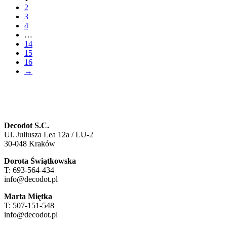
2
3
4
…
14
15
16
→
Decodot S.C.
Ul. Juliusza Lea 12a / LU-2
30-048 Kraków
Dorota Świątkowska
T: 693-564-434
info@decodot.pl
Marta Miętka
T: 507-151-548
info@decodot.pl