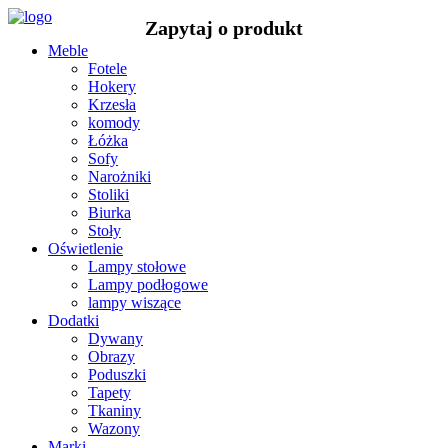
Meble
Fotele
Hokery
Krzesła
komody
Łóżka
Sofy
Narożniki
Stoliki
Biurka
Stoły
Oświetlenie
Lampy stołowe
Lampy podłogowe
lampy wiszące
Dodatki
Dywany
Obrazy
Poduszki
Tapety
Tkaniny
Wazony
Marki