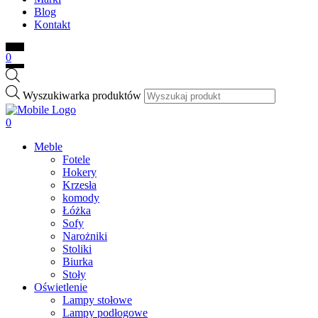
Blog
Kontakt
0
Wyszukiwarka produktów
0
Meble
Fotele
Hokery
Krzesła
komody
Łóżka
Sofy
Narożniki
Stoliki
Biurka
Stoły
Oświetlenie
Lampy stołowe
Lampy podłogowe