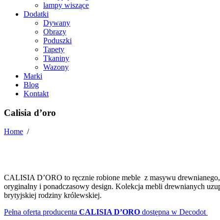
lampy wiszące
Dodatki
Dywany
Obrazy
Poduszki
Tapety
Tkaniny
Wazony
Marki
Blog
Kontakt
Calisia d’oro
Home
/
CALISIA D’ORO to ręcznie robione meble z masywu drewnianego, nat
oryginalny i ponadczasowy design. Kolekcja mebli drewnianych uzu
brytyjskiej rodziny królewskiej.
Pełna oferta producenta
CALISIA D’ORO
dostępna w Decodot