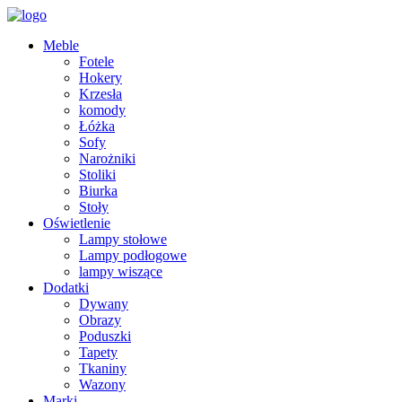
Meble
Fotele
Hokery
Krzesła
komody
Łóżka
Sofy
Narożniki
Stoliki
Biurka
Stoły
Oświetlenie
Lampy stołowe
Lampy podłogowe
lampy wiszące
Dodatki
Dywany
Obrazy
Poduszki
Tapety
Tkaniny
Wazony
Marki