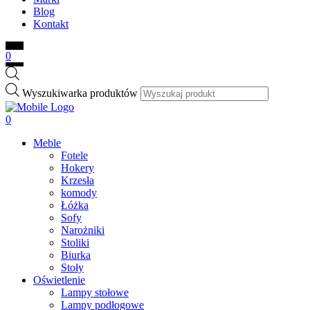
Blog
Kontakt
0
Wyszukiwarka produktów
0
Meble
Fotele
Hokery
Krzesła
komody
Łóżka
Sofy
Narożniki
Stoliki
Biurka
Stoły
Oświetlenie
Lampy stołowe
Lampy podłogowe