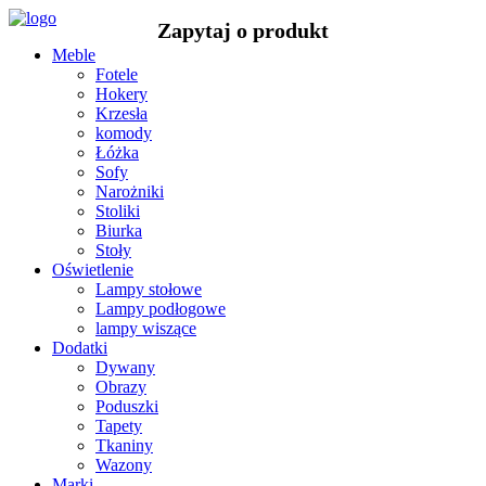
Meble
Fotele
Hokery
Krzesła
komody
Łóżka
Sofy
Narożniki
Stoliki
Biurka
Stoły
Oświetlenie
Lampy stołowe
Lampy podłogowe
lampy wiszące
Dodatki
Dywany
Obrazy
Poduszki
Tapety
Tkaniny
Wazony
Marki