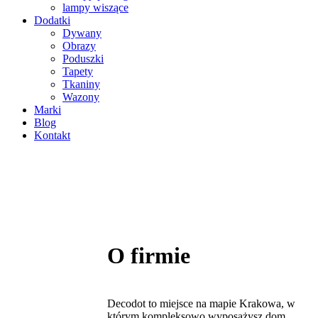
lampy wiszące
Dodatki
Dywany
Obrazy
Poduszki
Tapety
Tkaniny
Wazony
Marki
Blog
Kontakt
O firmie
Decodot to miejsce na mapie Krakowa, w
którym kompleksowo wyposażysz dom,