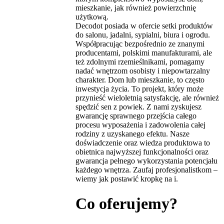
mieszkanie, jak również powierzchnię
użytkową.
Decodot posiada w ofercie setki produktów
do salonu, jadalni, sypialni, biura i ogrodu.
Współpracując bezpośrednio ze znanymi
producentami, polskimi manufakturami, ale
też zdolnymi rzemieślnikami, pomagamy
nadać wnętrzom osobisty i niepowtarzalny
charakter. Dom lub mieszkanie, to często
inwestycja życia. To projekt, który może
przynieść wieloletnią satysfakcję, ale również
spędzić sen z powiek. Z nami zyskujesz
gwarancję sprawnego przejścia całego
procesu wyposażenia i zadowolenia całej
rodziny z uzyskanego efektu. Nasze
doświadczenie oraz wiedza produktowa to
obietnica najwyższej funkcjonalności oraz
gwarancja pełnego wykorzystania potencjału
każdego wnętrza. Zaufaj profesjonalistkom –
wiemy jak postawić kropkę na i.
Co oferujemy?