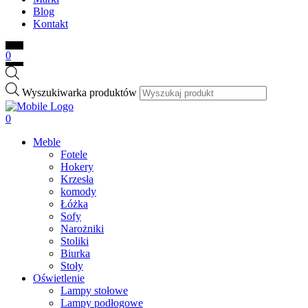
Blog
Kontakt
0
Wyszukiwarka produktów
0
Meble
Fotele
Hokery
Krzesła
komody
Łóżka
Sofy
Narożniki
Stoliki
Biurka
Stoły
Oświetlenie
Lampy stołowe
Lampy podłogowe