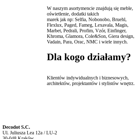
W naszym asortymencie znajdują się meble,
oświetlenie, dodatki takich
marek jak np: Selfia, Nobonobo, Bruehl,
Flexlux, Paged, Fameg, Lexavala, Magis,
Marbet, Pedrali, Profim, Vzór, Einfinger,
Khroma, Glamora, Cole&Son, Giera design,
Vadain, Para, Orac, NMC i wiele innych.
Dla kogo działamy?
Klientów indywidualnych i biznesowych,
architektów, projektantów i stylistów wnętrz.
Decodot S.C.
Ul. Juliusza Lea 12a / LU-2
30-048 Kraków