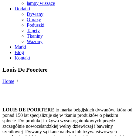
lampy wiszące
Dodatki
Dywany
Obrazy
Poduszki
Tapety
Tkaniny
Wazony
Marki
Blog
Kontakt
Louis De Poortere
Home
/
LOUIS DE POORTERE
to marka belgijskich dywanów, która od
ponad 150 lat specjalizuje się w tkaniu produktów o płaskim
splocie. Do produkcji używa wysokogatunkowych przędz,
szczególnie nowozelandzkiej wełny dziewiczej i bawełny
szenilowej. Dywany są tkane na dwu lub trzywarstwowych