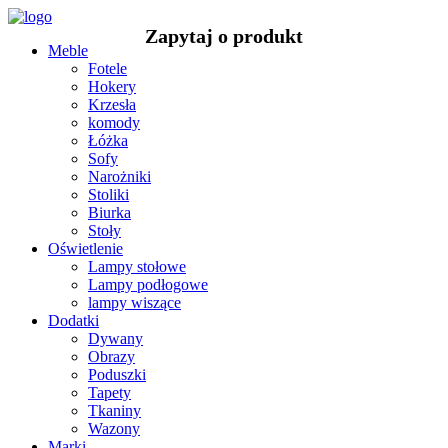
Meble
Fotele
Hokery
Krzesła
komody
Łóżka
Sofy
Narożniki
Stoliki
Biurka
Stoły
Oświetlenie
Lampy stołowe
Lampy podłogowe
lampy wiszące
Dodatki
Dywany
Obrazy
Poduszki
Tapety
Tkaniny
Wazony
Marki