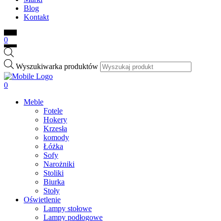
Blog
Kontakt
0
Wyszukiwarka produktów
0
Meble
Fotele
Hokery
Krzesła
komody
Łóżka
Sofy
Narożniki
Stoliki
Biurka
Stoły
Oświetlenie
Lampy stołowe
Lampy podłogowe