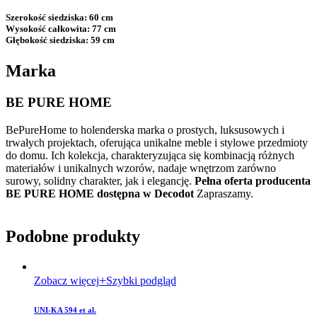
Szerokość siedziska:
60 cm
Wysokość całkowita:
77 cm
Głębokość siedziska:
59 cm
Marka
BE PURE HOME
BePureHome to holenderska marka o prostych, luksusowych i
trwałych projektach, oferująca unikalne meble i stylowe przedmioty
do domu. Ich kolekcja, charakteryzująca się kombinacją różnych
materiałów i unikalnych wzorów, nadaje wnętrzom zarówno
surowy, solidny charakter, jak i elegancję.
Pełna oferta producenta
BE PURE HOME dostępna w Decodot
Zapraszamy.
Podobne produkty
Zobacz więcej
Szybki podgląd
UNI-KA 594 et al.