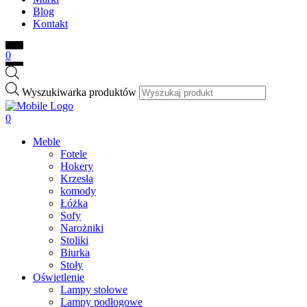
Blog
Kontakt
0
Wyszukiwarka produktów
0
Meble
Fotele
Hokery
Krzesła
komody
Łóżka
Sofy
Narożniki
Stoliki
Biurka
Stoły
Oświetlenie
Lampy stołowe
Lampy podłogowe