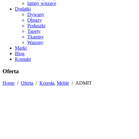
lampy wiszące
Dodatki
Dywany
Obrazy
Poduszki
Tapety
Tkaniny
Wazony
Marki
Blog
Kontakt
Oferta
Home
/
Oferta
/
Krzesła
,
Meble
/
ADMIT