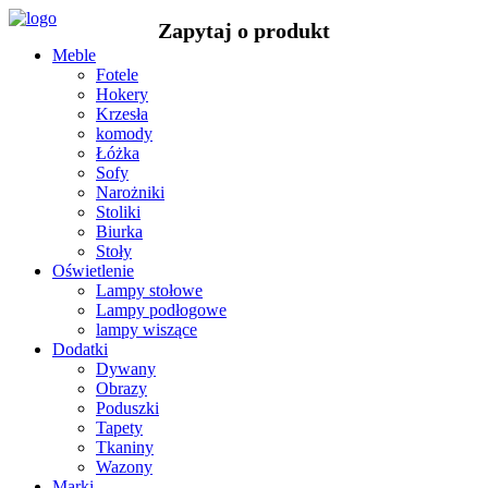
Meble
Fotele
Hokery
Krzesła
komody
Łóżka
Sofy
Narożniki
Stoliki
Biurka
Stoły
Oświetlenie
Lampy stołowe
Lampy podłogowe
lampy wiszące
Dodatki
Dywany
Obrazy
Poduszki
Tapety
Tkaniny
Wazony
Marki