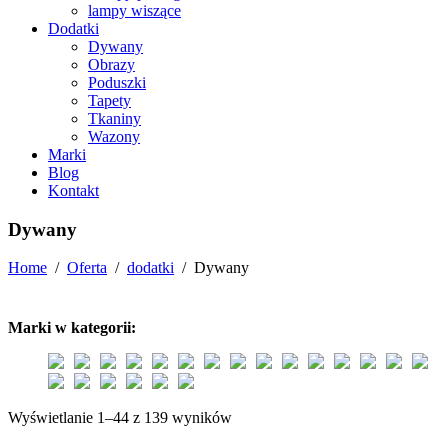
lampy wiszące
Dodatki
Dywany
Obrazy
Poduszki
Tapety
Tkaniny
Wazony
Marki
Blog
Kontakt
Dywany
Home
/
Oferta
/
dodatki
/
Dywany
Marki w kategorii:
Wyświetlanie 1–44 z 139 wyników