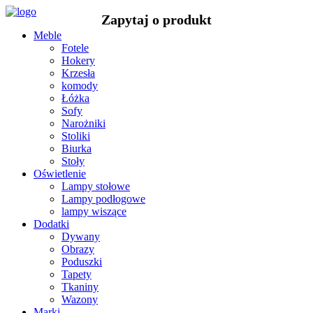
Meble
Fotele
Hokery
Krzesła
komody
Łóżka
Sofy
Narożniki
Stoliki
Biurka
Stoły
Oświetlenie
Lampy stołowe
Lampy podłogowe
lampy wiszące
Dodatki
Dywany
Obrazy
Poduszki
Tapety
Tkaniny
Wazony
Marki