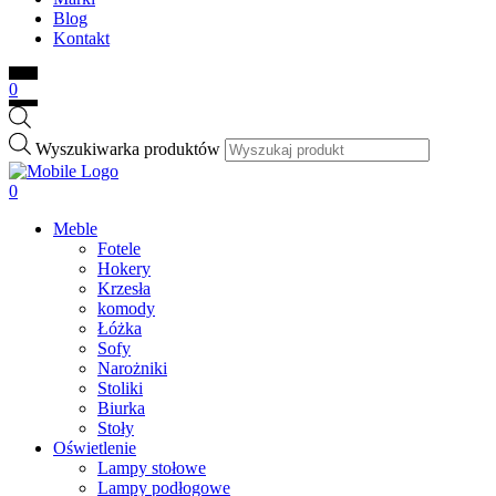
Blog
Kontakt
0
Wyszukiwarka produktów
0
Meble
Fotele
Hokery
Krzesła
komody
Łóżka
Sofy
Narożniki
Stoliki
Biurka
Stoły
Oświetlenie
Lampy stołowe
Lampy podłogowe