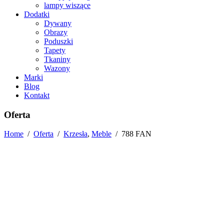
lampy wiszące
Dodatki
Dywany
Obrazy
Poduszki
Tapety
Tkaniny
Wazony
Marki
Blog
Kontakt
Oferta
Home
/
Oferta
/
Krzesła
,
Meble
/
788 FAN