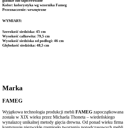
gładkie lub tapicerowane
Kolor:
kolorystyka wg wzornika Fameg
Przeznaczenie:
wewnętrzne
WYMIARY:
Szerokość siedziska:
45 cm
Wysokość całkowita:
79,5 cm
Wysokość siedziska od podłogi:
46 cm
Głębokość siedziska:
48,5 cm
Marka
FAMEG
Wyjątkowa technologia produkcji mebli
FAMEG
zapoczątkowana
została w XIX wieku przez Michaela Thoneta – wiedeńskiego
wynalazcę unikalnej metody gięcia drewna. Od ponad wieku firma
kontynuuje niezwykłe rzemiosło tworzenia ponadczasowych mebli