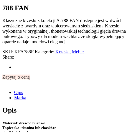
788 FAN
Klasyczne krzesło z kolekcji A-788 FAN dostępne jest w dwóch
wersjach: z twardym oraz tapicerowanym siedziskiem. Krzesło
wykonane w oryginalnej, thonetowskiej technologii gięcia drewna
bukowego. Typowy dla modelu wachlarz ze sklejki wypełniający
oparcie nadaje modelowi elegancji.
SKU:
KFA788F
Kategorie:
Krzesła
,
Meble
Share:
Zapytaj o cenę
Opis
Marka
Opis
Materiał:
drewno bukowe
Tapicerka:
tkanina lub ekoskóra