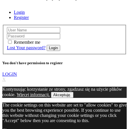
Login
Register
Remember me
Lost Your password?
Login
You don't have permission to register
LOGIN
X
Kontynuując korzystanie ze strony, zgadzasz się na użycie plików
cookie.
Więcej informacji.
Akceptuję.
The cookie settings on this website are set to "allow cookies" to give
you the best browsing experience possible. If you continue to use
this website without changing your cookie settings or you click
"Accept" below then you are consenting to this.