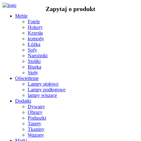
Meble
Fotele
Hokery
Krzesła
komody
Łóżka
Sofy
Narożniki
Stoliki
Biurka
Stoły
Oświetlenie
Lampy stołowe
Lampy podłogowe
lampy wiszące
Dodatki
Dywany
Obrazy
Poduszki
Tapety
Tkaniny
Wazony
Marki