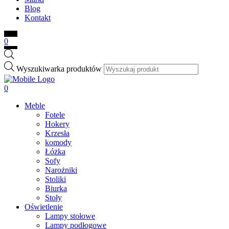
Blog
Kontakt
0
Wyszukiwarka produktów
0
Meble
Fotele
Hokery
Krzesła
komody
Łóżka
Sofy
Narożniki
Stoliki
Biurka
Stoły
Oświetlenie
Lampy stołowe
Lampy podłogowe