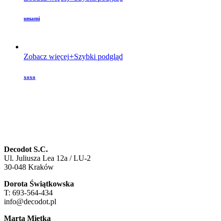
umami
Zobacz więcej
Szybki podgląd
xoxo
Decodot S.C.
Ul. Juliusza Lea 12a / LU-2
30-048 Kraków
Dorota Świątkowska
T: 693-564-434
info@decodot.pl
Marta Miętka