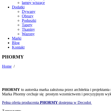
lampy wiszące
Dodatki
Dywany
Obrazy
Poduszki
Tapety
Tkaniny
Wazony
Marki
Blog
Kontakt
PHORMY
Home
/
PHORMY
to autorska marka założona przez architekta i projektant
Marka Phormy cechuje się prostym wzornictwem i precyzyjnym wy
Pełna oferta producenta
PHORMY
dostępna w Decodot
Zapraszamy