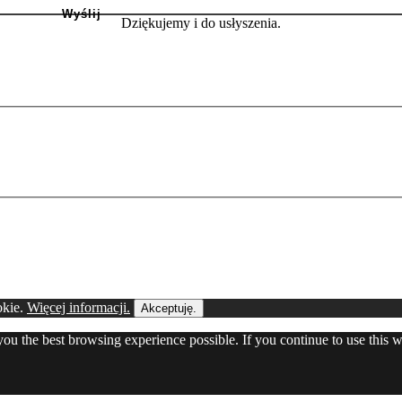
Dziękujemy i do usłyszenia.
okie.
Więcej informacji.
Akceptuję.
 you the best browsing experience possible. If you continue to use this