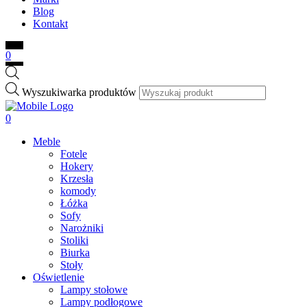
Blog
Kontakt
0
Wyszukiwarka produktów
0
Meble
Fotele
Hokery
Krzesła
komody
Łóżka
Sofy
Narożniki
Stoliki
Biurka
Stoły
Oświetlenie
Lampy stołowe
Lampy podłogowe