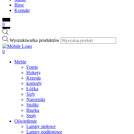
Blog
Kontakt
0
Wyszukiwarka produktów
0
Meble
Fotele
Hokery
Krzesła
komody
Łóżka
Sofy
Narożniki
Stoliki
Biurka
Stoły
Oświetlenie
Lampy stołowe
Lampy podłogowe