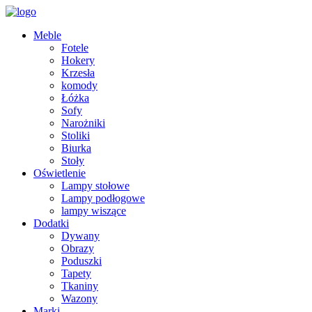
Meble
Fotele
Hokery
Krzesła
komody
Łóżka
Sofy
Narożniki
Stoliki
Biurka
Stoły
Oświetlenie
Lampy stołowe
Lampy podłogowe
lampy wiszące
Dodatki
Dywany
Obrazy
Poduszki
Tapety
Tkaniny
Wazony
Marki