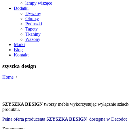
lampy wiszące
Dodatki
Dywany
Obrazy
Poduszki
Tapety
Tkaniny
Wazony
Marki
Blog
Kontakt
szyszka design
Home
/
SZYSZKA DESIGN
tworzy meble wykorzystując wyłącznie szlachetn
produktu.
Pełna oferta producenta
SZYSZKA DESIGN
dostępna w Decodot
Zapraszamy