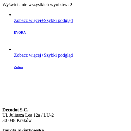
Wyświetlanie wszystkich wyników: 2
Zobacz więcej
Szybki podgląd
EVORA
Zobacz więcej
Szybki podgląd
Zafiro
Decodot S.C.
Ul. Juliusza Lea 12a / LU-2
30-048 Kraków
Dorota Świątkowska