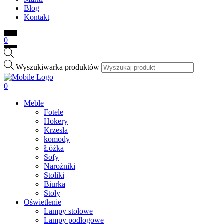
Blog
Kontakt
0
Wyszukiwarka produktów
0
Meble
Fotele
Hokery
Krzesła
komody
Łóżka
Sofy
Narożniki
Stoliki
Biurka
Stoły
Oświetlenie
Lampy stołowe
Lampy podłogowe