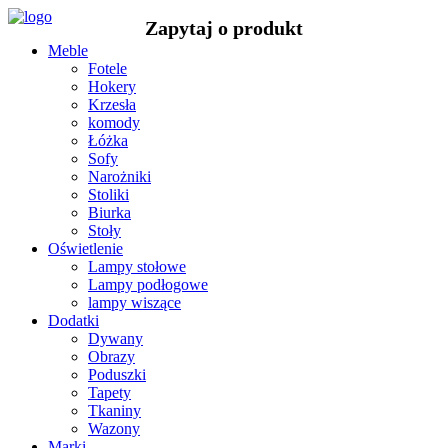
Meble
Fotele
Hokery
Krzesła
komody
Łóżka
Sofy
Narożniki
Stoliki
Biurka
Stoły
Oświetlenie
Lampy stołowe
Lampy podłogowe
lampy wiszące
Dodatki
Dywany
Obrazy
Poduszki
Tapety
Tkaniny
Wazony
Marki