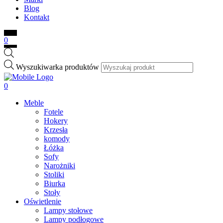
Blog
Kontakt
0
Wyszukiwarka produktów
0
Meble
Fotele
Hokery
Krzesła
komody
Łóżka
Sofy
Narożniki
Stoliki
Biurka
Stoły
Oświetlenie
Lampy stołowe
Lampy podłogowe