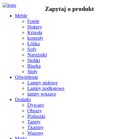
Meble
Fotele
Hokery
Krzesła
komody
Łóżka
Sofy
Narożniki
Stoliki
Biurka
Stoły
Oświetlenie
Lampy stołowe
Lampy podłogowe
lampy wiszące
Dodatki
Dywany
Obrazy
Poduszki
Tapety
Tkaniny
Wazony
Marki