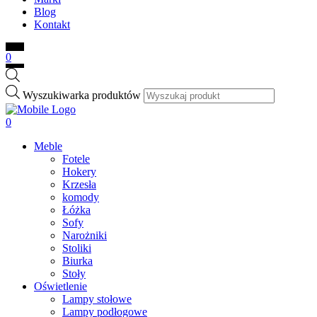
Blog
Kontakt
0
Wyszukiwarka produktów
0
Meble
Fotele
Hokery
Krzesła
komody
Łóżka
Sofy
Narożniki
Stoliki
Biurka
Stoły
Oświetlenie
Lampy stołowe
Lampy podłogowe