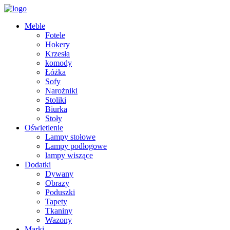
Meble
Fotele
Hokery
Krzesła
komody
Łóżka
Sofy
Narożniki
Stoliki
Biurka
Stoły
Oświetlenie
Lampy stołowe
Lampy podłogowe
lampy wiszące
Dodatki
Dywany
Obrazy
Poduszki
Tapety
Tkaniny
Wazony
Marki