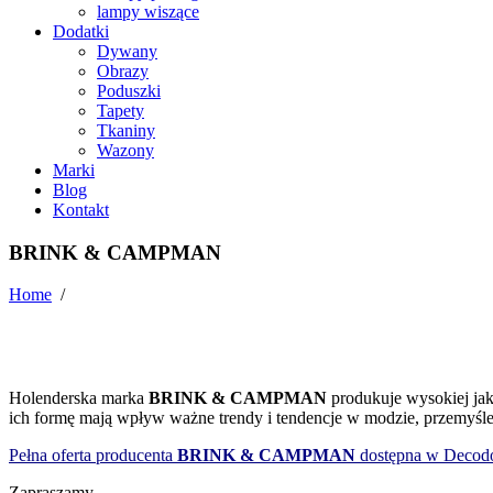
lampy wiszące
Dodatki
Dywany
Obrazy
Poduszki
Tapety
Tkaniny
Wazony
Marki
Blog
Kontakt
BRINK & CAMPMAN
Home
/
Holenderska marka
BRINK & CAMPMAN
produkuje wysokiej jak
ich formę mają wpływ ważne trendy i tendencje w modzie, przemyśle
Pełna oferta producenta
BRINK & CAMPMAN
dostępna w Decod
Zapraszamy