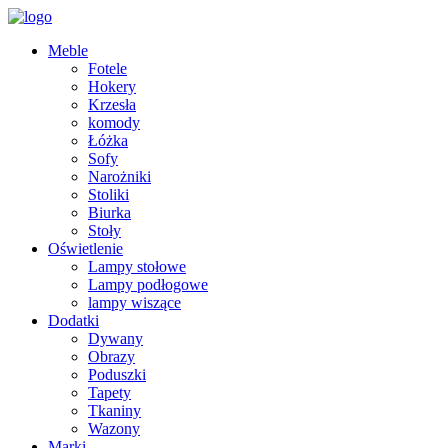
Meble
Fotele
Hokery
Krzesła
komody
Łóżka
Sofy
Narożniki
Stoliki
Biurka
Stoły
Oświetlenie
Lampy stołowe
Lampy podłogowe
lampy wiszące
Dodatki
Dywany
Obrazy
Poduszki
Tapety
Tkaniny
Wazony
Marki