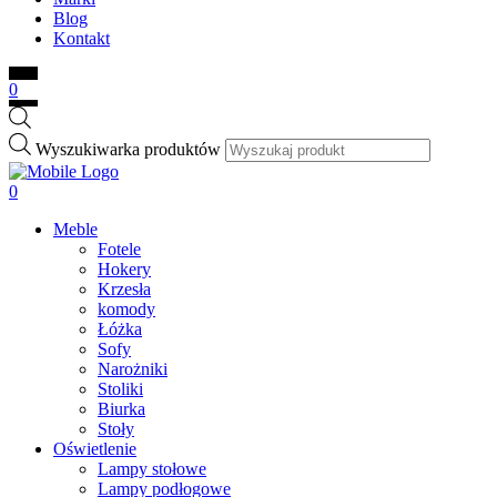
Blog
Kontakt
0
Wyszukiwarka produktów
0
Meble
Fotele
Hokery
Krzesła
komody
Łóżka
Sofy
Narożniki
Stoliki
Biurka
Stoły
Oświetlenie
Lampy stołowe
Lampy podłogowe