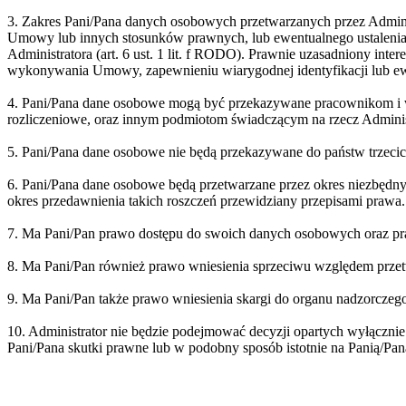
3. Zakres Pani/Pana danych osobowych przetwarzanych przez Adminis
Umowy lub innych stosunków prawnych, lub ewentualnego ustalenia,
Administratora (art. 6 ust. 1 lit. f RODO). Prawnie uzasadniony int
wykonywania Umowy, zapewnieniu wiarygodnej identyfikacji lub ewe
4. Pani/Pana dane osobowe mogą być przekazywane pracownikom i 
rozliczeniowe, oraz innym podmiotom świadczącym na rzecz Admini
5. Pani/Pana dane osobowe nie będą przekazywane do państw trzecic
6. Pani/Pana dane osobowe będą przetwarzane przez okres niezbędn
okres przedawnienia takich roszczeń przewidziany przepisami prawa.
7. Ma Pani/Pan prawo dostępu do swoich danych osobowych oraz prawo
8. Ma Pani/Pan również prawo wniesienia sprzeciwu względem przet
9. Ma Pani/Pan także prawo wniesienia skargi do organu nadzorcz
10. Administrator nie będzie podejmować decyzji opartych wyłącz
Pani/Pana skutki prawne lub w podobny sposób istotnie na Panią/Pa