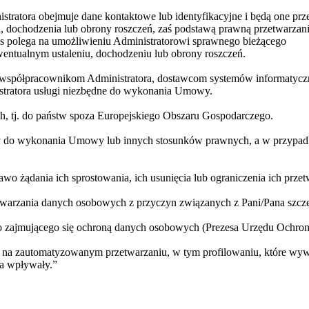
tratora obejmuje dane kontaktowe lub identyfikacyjne i będą one pr
 dochodzenia lub obrony roszczeń, zaś podstawą prawną przetwarzani
eres polega na umożliwieniu Administratorowi sprawnego bieżącego
ntualnym ustaleniu, dochodzeniu lub obrony roszczeń.
współpracownikom Administratora, dostawcom systemów informatyczn
stratora usługi niezbędne do wykonania Umowy.
h, tj. do państw spoza Europejskiego Obszaru Gospodarczego.
y do wykonania Umowy lub innych stosunków prawnych, a w przypadku
 żądania ich sprostowania, ich usunięcia lub ograniczenia ich przet
warzania danych osobowych z przyczyn związanych z Pani/Pana szcze
ego zajmującego się ochroną danych osobowych (Prezesa Urzędu Och
nie na zautomatyzowanym przetwarzaniu, w tym profilowaniu, które w
na wpływały.”