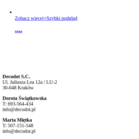
Zobacz więcej
Szybki podgląd
xoxo
Decodot S.C.
Ul. Juliusza Lea 12a / LU-2
30-048 Kraków
Dorota Świątkowska
T: 693-564-434
info@decodot.pl
Marta Miętka
T: 507-151-548
info@decodot.pl