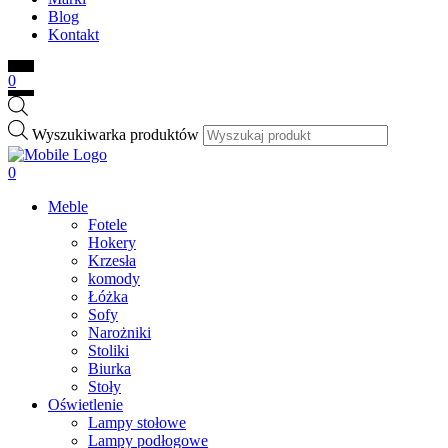
Blog
Kontakt
0
Wyszukiwarka produktów
0
Meble
Fotele
Hokery
Krzesła
komody
Łóżka
Sofy
Narożniki
Stoliki
Biurka
Stoły
Oświetlenie
Lampy stołowe
Lampy podłogowe