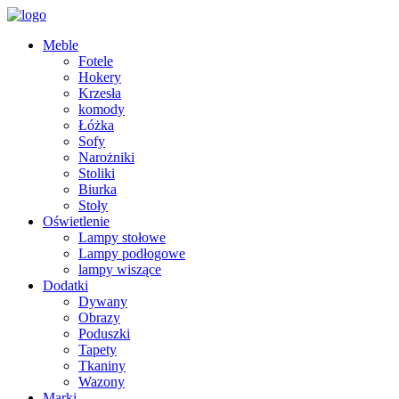
Meble
Fotele
Hokery
Krzesła
komody
Łóżka
Sofy
Narożniki
Stoliki
Biurka
Stoły
Oświetlenie
Lampy stołowe
Lampy podłogowe
lampy wiszące
Dodatki
Dywany
Obrazy
Poduszki
Tapety
Tkaniny
Wazony
Marki