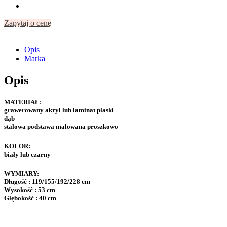
Zapytaj o cenę
Opis
Marka
Opis
MATERIAŁ:
grawerowany akryl lub laminat płaski
dąb
stalowa podstawa malowana proszkowo
KOLOR:
biały lub czarny
WYMIARY:
Długość : 119/155/192/228 cm
Wysokość : 53 cm
Głębokość : 40 cm