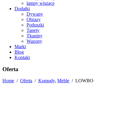
lampy wiszące
Dodatki
Dywany
Obrazy
Poduszki
Tapety
Tkaniny
Wazony
Marki
Blog
Kontakt
Oferta
Home
/
Oferta
/
Komody
,
Meble
/
LOWBO