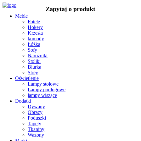
Meble
Fotele
Hokery
Krzesła
komody
Łóżka
Sofy
Narożniki
Stoliki
Biurka
Stoły
Oświetlenie
Lampy stołowe
Lampy podłogowe
lampy wiszące
Dodatki
Dywany
Obrazy
Poduszki
Tapety
Tkaniny
Wazony
Marki