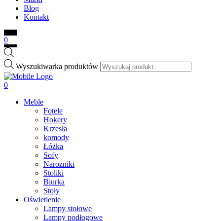
Blog
Kontakt
0
Wyszukiwarka produktów
0
Meble
Fotele
Hokery
Krzesła
komody
Łóżka
Sofy
Narożniki
Stoliki
Biurka
Stoły
Oświetlenie
Lampy stołowe
Lampy podłogowe