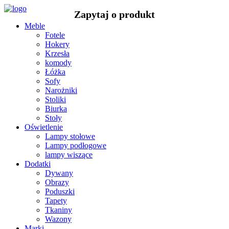
Meble
Fotele
Hokery
Krzesła
komody
Łóżka
Sofy
Narożniki
Stoliki
Biurka
Stoły
Oświetlenie
Lampy stołowe
Lampy podłogowe
lampy wiszące
Dodatki
Dywany
Obrazy
Poduszki
Tapety
Tkaniny
Wazony
Marki