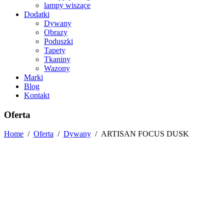
lampy wiszące
Dodatki
Dywany
Obrazy
Poduszki
Tapety
Tkaniny
Wazony
Marki
Blog
Kontakt
Oferta
Home
/
Oferta
/
Dywany
/
ARTISAN FOCUS DUSK