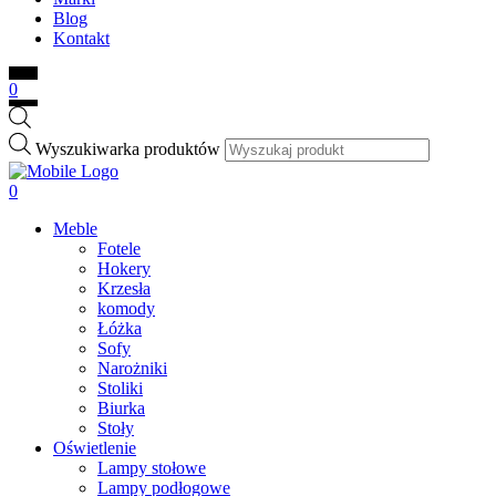
Blog
Kontakt
0
Wyszukiwarka produktów
0
Meble
Fotele
Hokery
Krzesła
komody
Łóżka
Sofy
Narożniki
Stoliki
Biurka
Stoły
Oświetlenie
Lampy stołowe
Lampy podłogowe