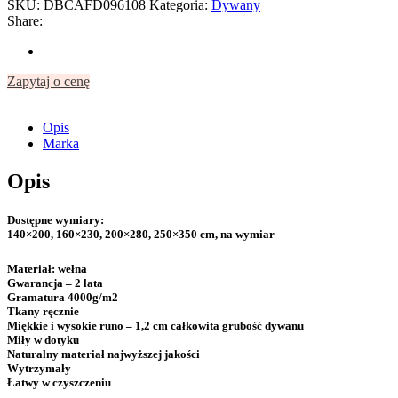
SKU:
DBCAFD096108
Kategoria:
Dywany
Share:
Zapytaj o cenę
Opis
Marka
Opis
Dostępne wymiary:
140×200, 160×230, 200×280, 250×350 cm, na wymiar
Materiał:
wełna
Gwarancja
– 2 lata
Gramatura
4000g/m2
Tkany ręcznie
Miękkie i wysokie runo – 1,2 cm całkowita grubość dywanu
Miły w dotyku
Naturalny materiał najwyższej jakości
Wytrzymały
Łatwy w czyszczeniu