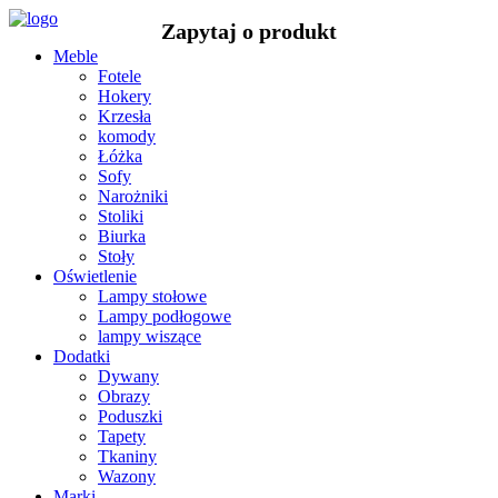
Meble
Fotele
Hokery
Krzesła
komody
Łóżka
Sofy
Narożniki
Stoliki
Biurka
Stoły
Oświetlenie
Lampy stołowe
Lampy podłogowe
lampy wiszące
Dodatki
Dywany
Obrazy
Poduszki
Tapety
Tkaniny
Wazony
Marki