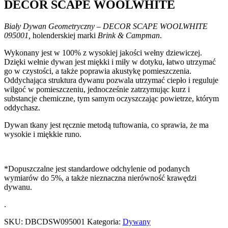
DECOR SCAPE WOOLWHITE
Biały Dywan Geometryczny – DECOR SCAPE WOOLWHITE
095001,
holenderskiej marki
Brink & Campman
.
Wykonany jest w 100% z wysokiej jakości wełny dziewiczej.
Dzięki wełnie dywan jest miękki i miły w dotyku, łatwo utrzymać
go w czystości, a także poprawia akustykę pomieszczenia.
Oddychająca struktura dywanu pozwala utrzymać ciepło i reguluje
wilgoć w pomieszczeniu, jednocześnie zatrzymując kurz i
substancje chemiczne, tym samym oczyszczając powietrze, którym
oddychasz.
Dywan tkany jest ręcznie metodą tuftowania, co sprawia, że ma
wysokie i miękkie runo.
*Dopuszczalne jest standardowe odchylenie od podanych
wymiarów do 5%, a także nieznaczna nierówność krawędzi
dywanu.
.
SKU:
DBCDSW095001
Kategoria:
Dywany