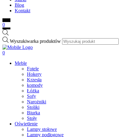
Blog
Kontakt
0
Wyszukiwarka produktów
0
Meble
Fotele
Hokery
Krzesła
komody
Łóżka
Sofy
Narożniki
Stoliki
Biurka
Stoły
Oświetlenie
Lampy stołowe
Lampy podłogowe