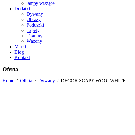
lampy wiszące
Dodatki
Dywany
Obrazy
Poduszki
Tapety
Tkaniny
Wazony
Marki
Blog
Kontakt
Oferta
Home
/
Oferta
/
Dywany
/
DECOR SCAPE WOOLWHITE