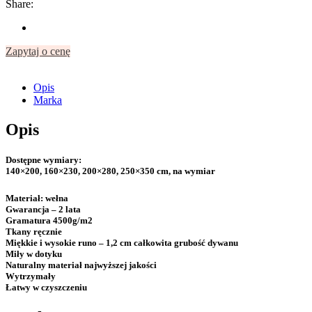
Share:
Zapytaj o cenę
Opis
Marka
Opis
Dostępne wymiary:
140×200, 160×230, 200×280, 250×350 cm, na wymiar
Materiał:
wełna
Gwarancja
– 2 lata
Gramatura
4500g/m2
Tkany ręcznie
Miękkie i wysokie runo – 1,2 cm całkowita grubość dywanu
Miły w dotyku
Naturalny materiał najwyższej jakości
Wytrzymały
Łatwy w czyszczeniu