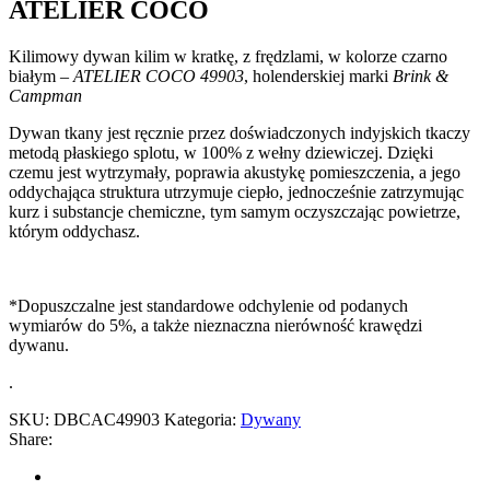
ATELIER COCO
Kilimowy dywan kilim w kratkę, z frędzlami, w kolorze czarno
białym –
ATELIER COCO 49903
, holenderskiej marki
Brink &
Campman
Dywan tkany jest ręcznie przez doświadczonych indyjskich tkaczy
metodą płaskiego splotu, w 100% z wełny dziewiczej. Dzięki
czemu jest wytrzymały, poprawia akustykę pomieszczenia, a jego
oddychająca struktura utrzymuje ciepło, jednocześnie zatrzymując
kurz i substancje chemiczne, tym samym oczyszczając powietrze,
którym oddychasz.
*Dopuszczalne jest standardowe odchylenie od podanych
wymiarów do 5%, a także nieznaczna nierówność krawędzi
dywanu.
.
SKU:
DBCAC49903
Kategoria:
Dywany
Share: