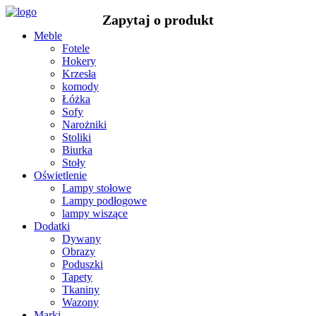
Meble
Fotele
Hokery
Krzesła
komody
Łóżka
Sofy
Narożniki
Stoliki
Biurka
Stoły
Oświetlenie
Lampy stołowe
Lampy podłogowe
lampy wiszące
Dodatki
Dywany
Obrazy
Poduszki
Tapety
Tkaniny
Wazony
Marki