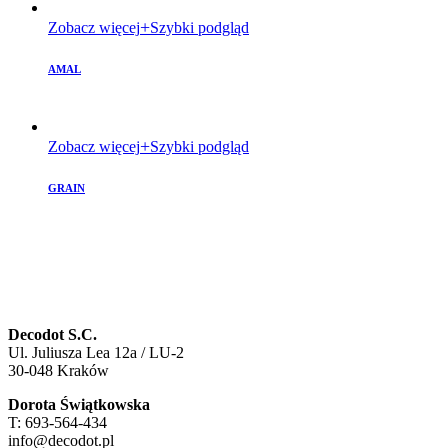
Zobacz więcej
Szybki podgląd
AMAL
Zobacz więcej
Szybki podgląd
GRAIN
Decodot S.C.
Ul. Juliusza Lea 12a / LU-2
30-048 Kraków
Dorota Świątkowska
T: 693-564-434
info@decodot.pl