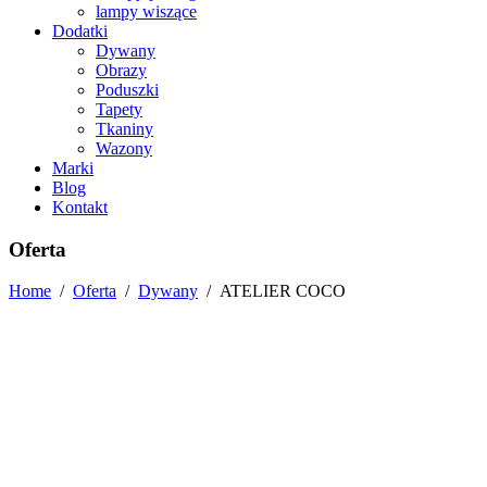
lampy wiszące
Dodatki
Dywany
Obrazy
Poduszki
Tapety
Tkaniny
Wazony
Marki
Blog
Kontakt
Oferta
Home
/
Oferta
/
Dywany
/
ATELIER COCO