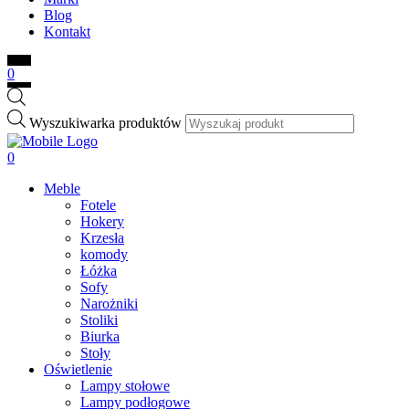
Blog
Kontakt
0
Wyszukiwarka produktów
0
Meble
Fotele
Hokery
Krzesła
komody
Łóżka
Sofy
Narożniki
Stoliki
Biurka
Stoły
Oświetlenie
Lampy stołowe
Lampy podłogowe