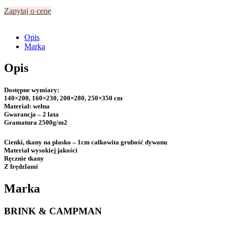
Zapytaj o cenę
Opis
Marka
Opis
Dostępne wymiary:
140×200, 160×230, 200×280, 250×350 cm
Materiał:
wełna
Gwarancja
– 2 lata
Gramatura
2500g/m2
Cienki, tkany na płasko – 1cm całkowita grubość dywanu
Materiał wysokiej jakości
Ręcznie tkany
Z frędzlami
Marka
BRINK & CAMPMAN