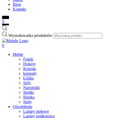
Blog
Kontakt
0
Wyszukiwarka produktów
0
Meble
Fotele
Hokery
Krzesła
komody
Łóżka
Sofy
Narożniki
Stoliki
Biurka
Stoły
Oświetlenie
Lampy stołowe
Lampy podłogowe