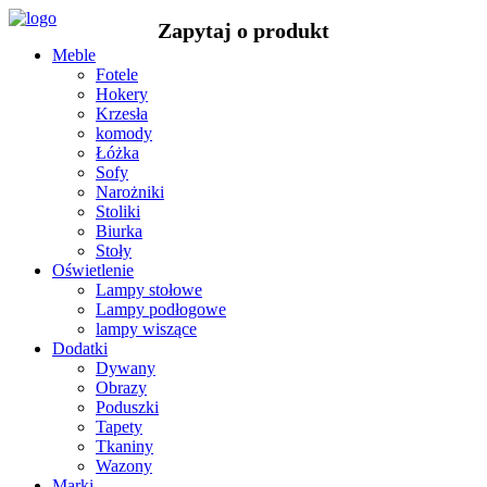
Meble
Fotele
Hokery
Krzesła
komody
Łóżka
Sofy
Narożniki
Stoliki
Biurka
Stoły
Oświetlenie
Lampy stołowe
Lampy podłogowe
lampy wiszące
Dodatki
Dywany
Obrazy
Poduszki
Tapety
Tkaniny
Wazony
Marki