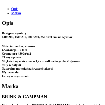
Opis
Marka
Opis
Dostępne wymiary:
140×200, 160×230, 200×280, 250×350 cm, na wymiar
Materiał:
wełna, wiskoza
Gwarancja
– 2 lata
Gramatura
4500g/m2
Tkany ręcznie
Miękkie i wysokie runo – 1,2 cm całkowita grubość dywanu
Miły w dotyku
Naturalny materiał najwyższej jakości
Wytrzymały
Łatwy w czyszczeniu
Marka
BRINK & CAMPMAN