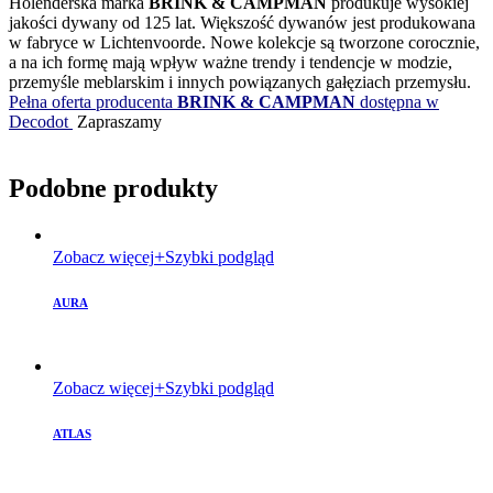
Holenderska marka
BRINK & CAMPMAN
produkuje wysokiej
jakości dywany od 125 lat. Większość dywanów jest produkowana
w fabryce w Lichtenvoorde. Nowe kolekcje są tworzone corocznie,
a na ich formę mają wpływ ważne trendy i tendencje w modzie,
przemyśle meblarskim i innych powiązanych gałęziach przemysłu.
Pełna oferta producenta
BRINK & CAMPMAN
dostępna w
Decodot
Zapraszamy
Podobne produkty
Zobacz więcej
Szybki podgląd
AURA
Zobacz więcej
Szybki podgląd
ATLAS