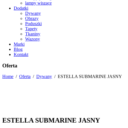
lampy wiszące
Dodatki
Dywany
Obrazy
Poduszki
Tapety
Tkaniny
Wazony
Marki
Blog
Kontakt
Oferta
Home
/
Oferta
/
Dywany
/
ESTELLA SUBMARINE JASNY
ESTELLA SUBMARINE JASNY