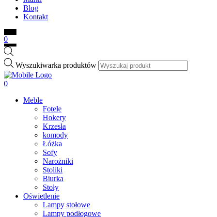
Blog
Kontakt
0
Wyszukiwarka produktów
0
Meble
Fotele
Hokery
Krzesła
komody
Łóżka
Sofy
Narożniki
Stoliki
Biurka
Stoły
Oświetlenie
Lampy stołowe
Lampy podłogowe