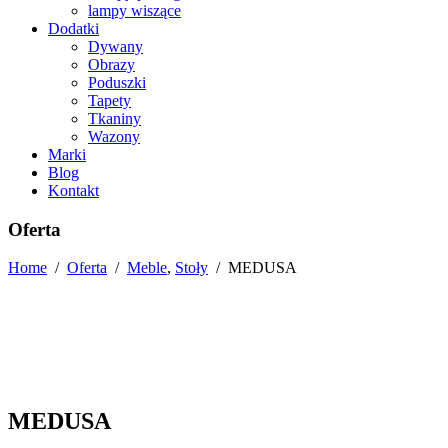
lampy wiszące
Dodatki
Dywany
Obrazy
Poduszki
Tapety
Tkaniny
Wazony
Marki
Blog
Kontakt
Oferta
Home
/
Oferta
/
Meble
,
Stoły
/
MEDUSA
MEDUSA