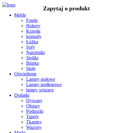
Meble
Fotele
Hokery
Krzesła
komody
Łóżka
Sofy
Narożniki
Stoliki
Biurka
Stoły
Oświetlenie
Lampy stołowe
Lampy podłogowe
lampy wiszące
Dodatki
Dywany
Obrazy
Poduszki
Tapety
Tkaniny
Wazony
Marki