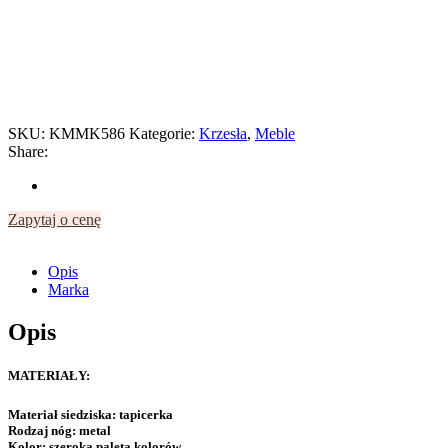
SKU:
KMMK586
Kategorie:
Krzesła
,
Meble
Share:
Zapytaj o cenę
Opis
Marka
Opis
MATERIAŁY:
Materiał siedziska:
tapicerka
Rodzaj nóg:
metal
Kolor:
szeroka paleta kolorów