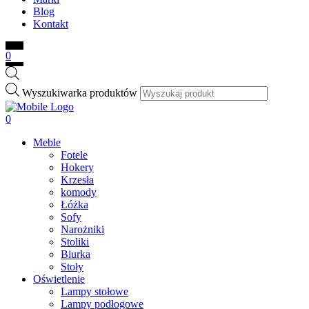
Blog
Kontakt
0
Wyszukiwarka produktów
0
Meble
Fotele
Hokery
Krzesła
komody
Łóżka
Sofy
Narożniki
Stoliki
Biurka
Stoły
Oświetlenie
Lampy stołowe
Lampy podłogowe