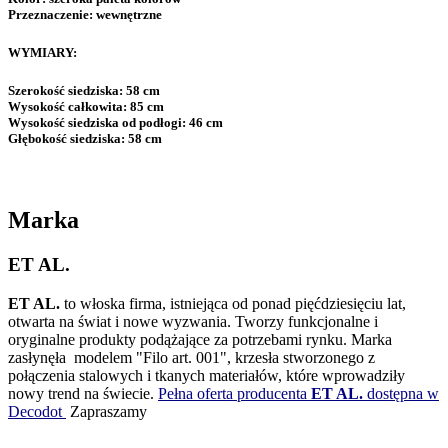
Przeznaczenie:
wewnętrzne
WYMIARY:
Szerokość siedziska:
58 cm
Wysokość całkowita:
85 cm
Wysokość siedziska od podłogi:
46 cm
Głębokość siedziska:
58 cm
Marka
ET AL.
ET AL.
to włoska firma, istniejąca od ponad pięćdziesięciu lat,
otwarta na świat i nowe wyzwania. Tworzy funkcjonalne i
oryginalne produkty podążające za potrzebami rynku. Marka
zasłynęła modelem "Filo art. 001", krzesła stworzonego z
połączenia stalowych i tkanych materiałów, które wprowadziły
nowy trend na świecie.
Pełna oferta producenta
ET AL.
dostępna w
Decodot
Zapraszamy