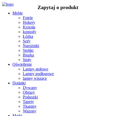
Meble
Fotele
Hokery
Krzesła
komody
Łóżka
Sofy
Narożniki
Stoliki
Biurka
Stoły
Oświetlenie
Lampy stołowe
Lampy podłogowe
lampy wiszące
Dodatki
Dywany
Obrazy
Poduszki
Tapety
Tkaniny
Wazony
Marki