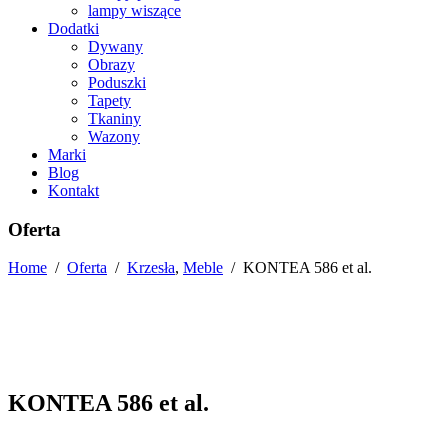
lampy wiszące
Dodatki
Dywany
Obrazy
Poduszki
Tapety
Tkaniny
Wazony
Marki
Blog
Kontakt
Oferta
Home
/
Oferta
/
Krzesła
,
Meble
/
KONTEA 586 et al.
KONTEA 586 et al.