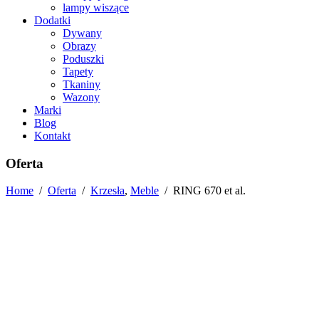
lampy wiszące
Dodatki
Dywany
Obrazy
Poduszki
Tapety
Tkaniny
Wazony
Marki
Blog
Kontakt
Oferta
Home
/
Oferta
/
Krzesła
,
Meble
/
RING 670 et al.