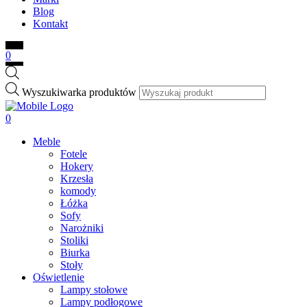
Blog
Kontakt
0
Wyszukiwarka produktów
0
Meble
Fotele
Hokery
Krzesła
komody
Łóżka
Sofy
Narożniki
Stoliki
Biurka
Stoły
Oświetlenie
Lampy stołowe
Lampy podłogowe