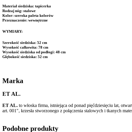
Materiał siedziska:
tapicerka
Rodzaj nóg:
stalowe
Kolor:
szeroka paleta kolorów
Przeznaczenie:
wewnętrzne
WYMIARY:
Szerokość siedziska:
52 cm
Wysokość całkowita:
78 cm
Wysokość siedziska od podłogi:
48 cm
Głębokość siedziska:
52 cm
Marka
ET AL.
ET AL.
to włoska firma, istniejąca od ponad pięćdziesięciu lat, ot
art. 001", krzesła stworzonego z połączenia stalowych i tkanych mat
Podobne produkty