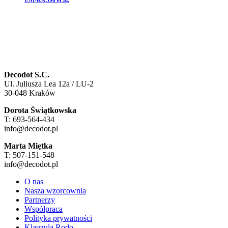
UNI-KA 596 et al.
Decodot S.C.
Ul. Juliusza Lea 12a / LU-2
30-048 Kraków
Dorota Świątkowska
T: 693-564-434
info@decodot.pl
Marta Miętka
T: 507-151-548
info@decodot.pl
O nas
Nasza wzorcownia
Partnerzy
Współpraca
Polityka prywatności
Klauzula Rodo