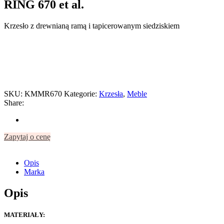
RING 670 et al.
Krzesło z drewnianą ramą i tapicerowanym siedziskiem
SKU:
KMMR670
Kategorie:
Krzesła
,
Meble
Share:
Zapytaj o cenę
Opis
Marka
Opis
MATERIAŁY: