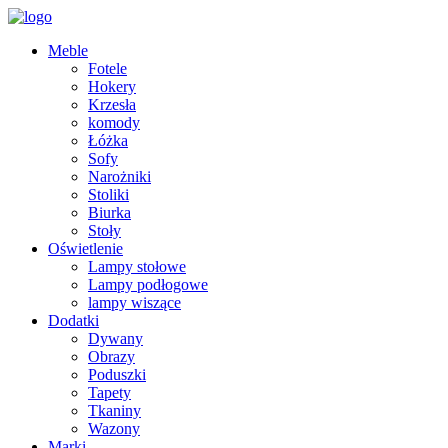
Meble
Fotele
Hokery
Krzesła
komody
Łóżka
Sofy
Narożniki
Stoliki
Biurka
Stoły
Oświetlenie
Lampy stołowe
Lampy podłogowe
lampy wiszące
Dodatki
Dywany
Obrazy
Poduszki
Tapety
Tkaniny
Wazony
Marki