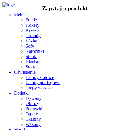
Meble
Fotele
Hokery
Krzesła
komody
Łóżka
Sofy
Narożniki
Stoliki
Biurka
Stoły
Oświetlenie
Lampy stołowe
Lampy podłogowe
lampy wiszące
Dodatki
Dywany
Obrazy
Poduszki
Tapety
Tkaniny
Wazony
Marki