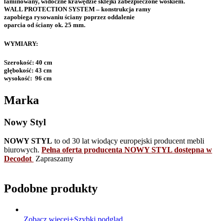
laminowany, widoczne krawędzie sklejki zabezpieczone woskiem.
WALL PROTECTION SYSTEM – konstrukcja ramy
zapobiega rysowaniu ściany poprzez oddalenie
oparcia od ściany ok. 25 mm.
WYMIARY:
Szerokość: 40 cm
głębokość: 43 cm
wysokość: 96 cm
Marka
Nowy Styl
NOWY STYL
to od 30 lat wiodący europejski producent mebli
biurowych.
Pełna oferta producenta NOWY STYL dostępna w
Decodot
Zapraszamy
Podobne produkty
Zobacz więcej
Szybki podgląd