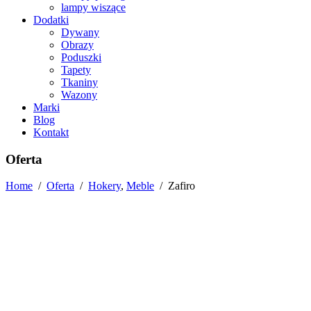
lampy wiszące
Dodatki
Dywany
Obrazy
Poduszki
Tapety
Tkaniny
Wazony
Marki
Blog
Kontakt
Oferta
Home
/
Oferta
/
Hokery
,
Meble
/
Zafiro