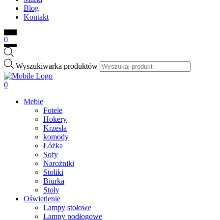
Blog
Kontakt
0
Wyszukiwarka produktów
0
Meble
Fotele
Hokery
Krzesła
komody
Łóżka
Sofy
Narożniki
Stoliki
Biurka
Stoły
Oświetlenie
Lampy stołowe
Lampy podłogowe