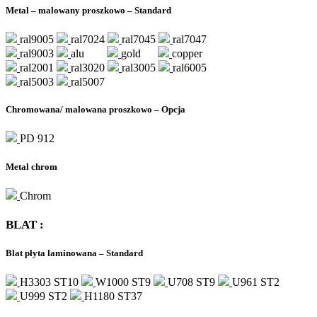
Metal – malowany proszkowo – Standard
ral9005
ral7024
ral7045
ral7047
ral9003
alu
gold
copper
ral2001
ral3020
ral3005
ral6005
ral5003
ral5007
Chromowana/ malowana proszkowo – Opcja
PD 912
Metal chrom
Chrom
BLAT :
Blat płyta laminowana – Standard
H3303 ST10
W1000 ST9
U708 ST9
U961 ST2
U999 ST2
H1180 ST37