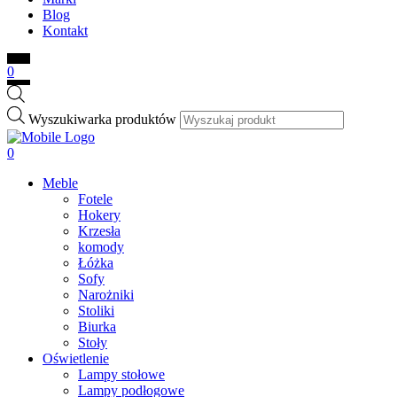
Blog
Kontakt
0
Wyszukiwarka produktów
0
Meble
Fotele
Hokery
Krzesła
komody
Łóżka
Sofy
Narożniki
Stoliki
Biurka
Stoły
Oświetlenie
Lampy stołowe
Lampy podłogowe