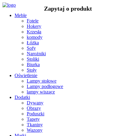
Meble
Fotele
Hokery
Krzesła
komody
Łóżka
Sofy
Narożniki
Stoliki
Biurka
Stoły
Oświetlenie
Lampy stołowe
Lampy podłogowe
lampy wiszące
Dodatki
Dywany
Obrazy
Poduszki
Tapety
Tkaniny
Wazony
Marki