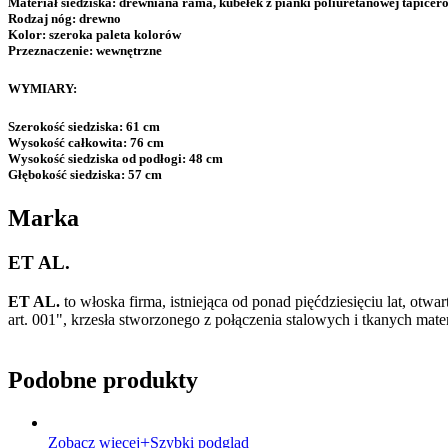
Materiał siedziska:
drewniana rama, kubełek z pianki poliuretanowej tapice
Rodzaj nóg:
drewno
Kolor:
szeroka paleta kolorów
Przeznaczenie:
wewnętrzne
WYMIARY:
Szerokość siedziska:
61 cm
Wysokość całkowita:
76 cm
Wysokość siedziska od podłogi:
48 cm
Głębokość siedziska:
57 cm
Marka
ET AL.
ET AL.
to włoska firma, istniejąca od ponad pięćdziesięciu lat, ot
art. 001", krzesła stworzonego z połączenia stalowych i tkanych mat
Podobne produkty
Zobacz więcej
Szybki podgląd