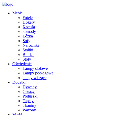
Meble
Fotele
Hokery
Krzesła
komody
Łóżka
Sofy
Narożniki
Stoliki
Biurka
Stoły
Oświetlenie
Lampy stołowe
Lampy podłogowe
lampy wiszące
Dodatki
Dywany
Obrazy
Poduszki
Tapety
Tkaniny
Wazony
Marki