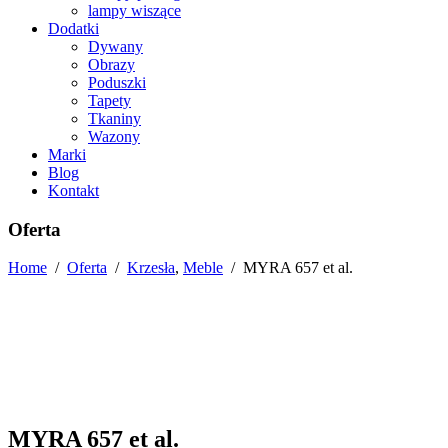
lampy wiszące
Dodatki
Dywany
Obrazy
Poduszki
Tapety
Tkaniny
Wazony
Marki
Blog
Kontakt
Oferta
Home
/
Oferta
/
Krzesła
,
Meble
/
MYRA 657 et al.
MYRA 657 et al.