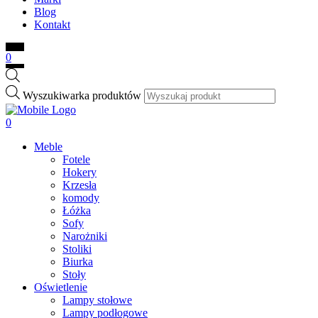
Blog
Kontakt
0
Wyszukiwarka produktów
0
Meble
Fotele
Hokery
Krzesła
komody
Łóżka
Sofy
Narożniki
Stoliki
Biurka
Stoły
Oświetlenie
Lampy stołowe
Lampy podłogowe