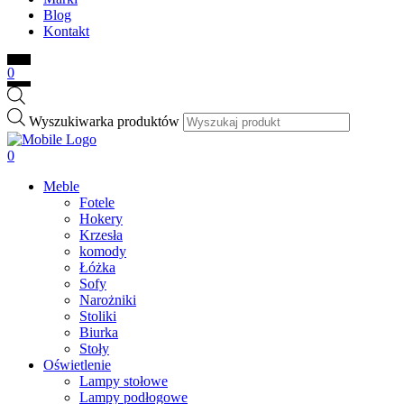
Blog
Kontakt
0
Wyszukiwarka produktów
0
Meble
Fotele
Hokery
Krzesła
komody
Łóżka
Sofy
Narożniki
Stoliki
Biurka
Stoły
Oświetlenie
Lampy stołowe
Lampy podłogowe