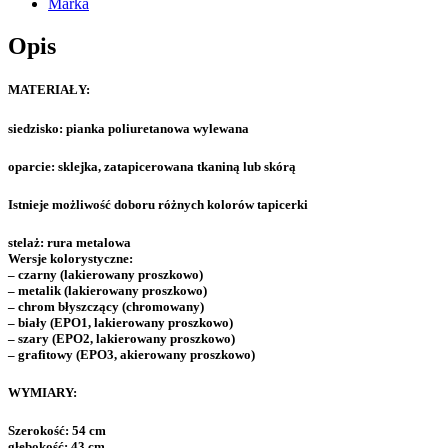
Marka
Opis
MATERIAŁY:
siedzisko:
pianka poliuretanowa wylewana
oparcie:
sklejka, zatapicerowana tkaniną lub skórą
Istnieje możliwość doboru różnych kolorów tapicerki
stelaż:
rura metalowa
Wersje kolorystyczne:
– czarny (lakierowany proszkowo)
– metalik (lakierowany proszkowo)
– chrom błyszczący (chromowany)
– biały (EPO1, lakierowany proszkowo)
– szary (EPO2, lakierowany proszkowo)
– grafitowy (EPO3, akierowany proszkowo)
WYMIARY:
Szerokość: 54 cm
głębokość: 43 cm,