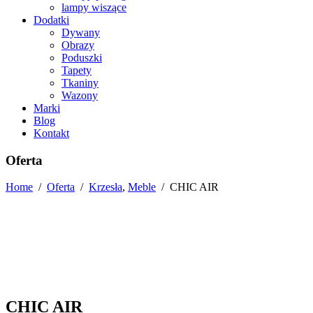
lampy wiszące
Dodatki
Dywany
Obrazy
Poduszki
Tapety
Tkaniny
Wazony
Marki
Blog
Kontakt
Oferta
Home
/
Oferta
/
Krzesła
,
Meble
/
CHIC AIR
CHIC AIR