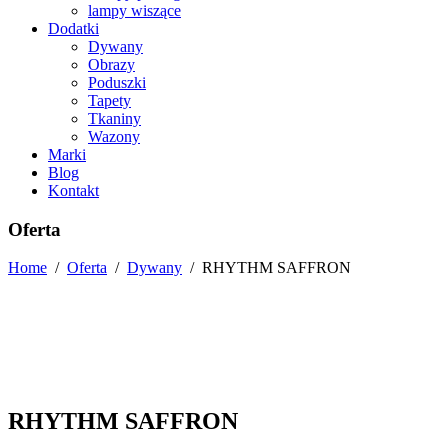
lampy wiszące
Dodatki
Dywany
Obrazy
Poduszki
Tapety
Tkaniny
Wazony
Marki
Blog
Kontakt
Oferta
Home
/
Oferta
/
Dywany
/
RHYTHM SAFFRON
RHYTHM SAFFRON