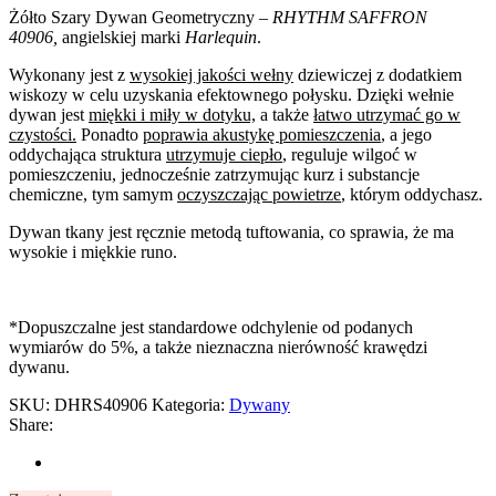
Żółto Szary Dywan Geometryczny
– RHYTHM SAFFRON
40906,
angielskiej marki
Harlequin
.
Wykonany jest z
wysokiej jakości wełny
dziewiczej z dodatkiem
wiskozy w celu uzyskania efektownego połysku. Dzięki wełnie
dywan jest
miękki i miły w dotyku,
a także
łatwo utrzymać go w
czystości.
Ponadto
poprawia akustykę pomieszczenia
, a jego
oddychająca struktura
utrzymuje ciepło
, reguluje wilgoć w
pomieszczeniu, jednocześnie zatrzymując kurz i substancje
chemiczne, tym samym
oczyszczając powietrze
, którym oddychasz.
Dywan tkany jest ręcznie metodą tuftowania, co sprawia, że ma
wysokie i miękkie runo.
*Dopuszczalne jest standardowe odchylenie od podanych
wymiarów do 5%, a także nieznaczna nierówność krawędzi
dywanu.
SKU:
DHRS40906
Kategoria:
Dywany
Share: