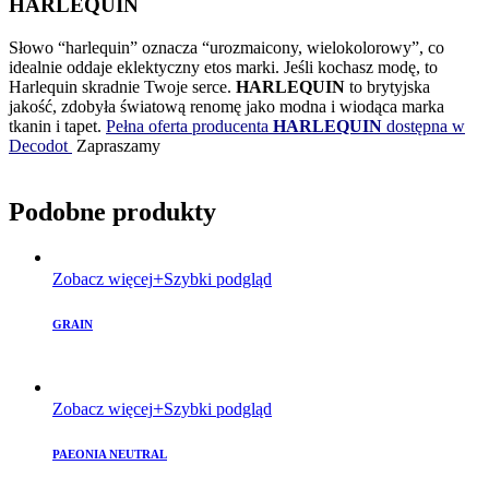
HARLEQUIN
Słowo “harlequin” oznacza “urozmaicony, wielokolorowy”, co
idealnie oddaje eklektyczny etos marki. Jeśli kochasz modę, to
Harlequin skradnie Twoje serce.
HARLEQUIN
to brytyjska
jakość, zdobyła światową renomę jako modna i wiodąca marka
tkanin i tapet.
Pełna oferta producenta
HARLEQUIN
dostępna w
Decodot
Zapraszamy
Podobne produkty
Zobacz więcej
Szybki podgląd
GRAIN
Zobacz więcej
Szybki podgląd
PAEONIA NEUTRAL