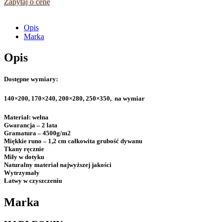
Zapytaj o cenę
Opis
Marka
Opis
Dostępne wymiary:
140×200, 170×240, 200×280, 250×350, na wymiar
Materiał:
wełna
Gwarancja
– 2 lata
Gramatura
– 4500g/m2
Miękkie runo –
1,2 cm całkowita grubość dywanu
Tkany ręcznie
Miły w dotyku
Naturalny materiał najwyższej jakości
Wytrzymały
Łatwy w czyszczeniu
Marka