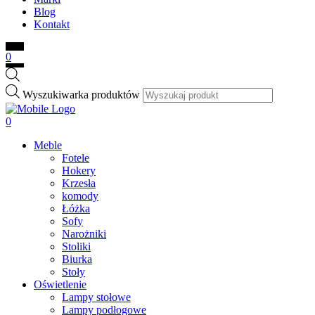
Blog
Kontakt
0
Wyszukiwarka produktów
0
Meble
Fotele
Hokery
Krzesła
komody
Łóżka
Sofy
Narożniki
Stoliki
Biurka
Stoły
Oświetlenie
Lampy stołowe
Lampy podłogowe