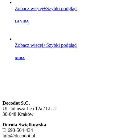
Zobacz więcej
Szybki podgląd
LA VIDA
Zobacz więcej
Szybki podgląd
AURA
Decodot S.C.
Ul. Juliusza Lea 12a / LU-2
30-048 Kraków
Dorota Świątkowska
T: 693-564-434
info@decodot.pl