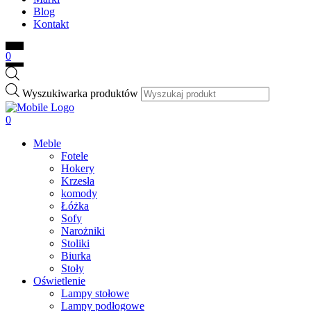
Blog
Kontakt
0
Wyszukiwarka produktów
0
Meble
Fotele
Hokery
Krzesła
komody
Łóżka
Sofy
Narożniki
Stoliki
Biurka
Stoły
Oświetlenie
Lampy stołowe
Lampy podłogowe