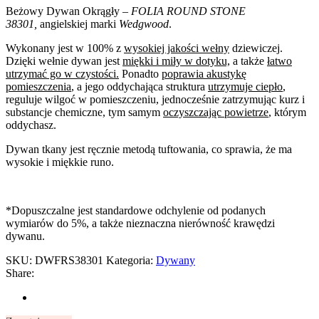
Beżowy Dywan Okrągły
– FOLIA ROUND STONE
38301,
angielskiej marki
Wedgwood
.
Wykonany jest w 100% z
wysokiej jakości wełny
dziewiczej.
Dzięki wełnie dywan jest
miękki i miły w dotyku,
a także
łatwo
utrzymać go w czystości.
Ponadto
poprawia akustykę
pomieszczenia
, a jego oddychająca struktura
utrzymuje ciepło
,
reguluje wilgoć w pomieszczeniu, jednocześnie zatrzymując kurz i
substancje chemiczne, tym samym
oczyszczając powietrze
, którym
oddychasz.
Dywan tkany jest ręcznie metodą tuftowania, co sprawia, że ma
wysokie i miękkie runo.
*Dopuszczalne jest standardowe odchylenie od podanych
wymiarów do 5%, a także nieznaczna nierówność krawędzi
dywanu.
SKU:
DWFRS38301
Kategoria:
Dywany
Share: