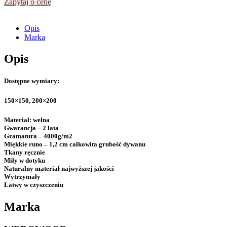
Zapytaj o cenę
Opis
Marka
Opis
Dostępne wymiary:
150×150, 200×200
Materiał:
wełna
Gwarancja
– 2 lata
Gramatura
– 4000g/m2
Miękkie runo –
1,2 cm całkowita grubość dywanu
Tkany ręcznie
Miły w dotyku
Naturalny materiał najwyższej jakości
Wytrzymały
Łatwy w czyszczeniu
Marka