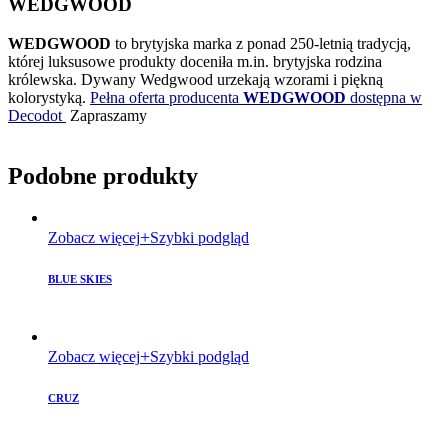
WEDGWOOD
WEDGWOOD
to brytyjska marka z ponad 250-letnią tradycją,
której luksusowe produkty doceniła m.in. brytyjska rodzina
królewska. Dywany Wedgwood urzekają wzorami i piękną
kolorystyką.
Pełna oferta producenta
WEDGWOOD
dostępna w
Decodot
Zapraszamy
Podobne produkty
Zobacz więcej
Szybki podgląd
BLUE SKIES
Zobacz więcej
Szybki podgląd
CRUZ