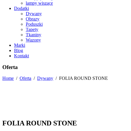
lampy wiszące
Dodatki
Dywany
Obrazy
Poduszki
Tapety
Tkaniny
Wazony
Marki
Blog
Kontakt
Oferta
Home
/
Oferta
/
Dywany
/
FOLIA ROUND STONE
FOLIA ROUND STONE