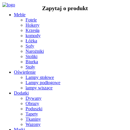
Meble
Fotele
Hokery
Krzesła
komody
Łóżka
Sofy
Narożniki
Stoliki
Biurka
Stoły
Oświetlenie
Lampy stołowe
Lampy podłogowe
lampy wiszące
Dodatki
Dywany
Obrazy
Poduszki
Tapety
Tkaniny
Wazony
Marki