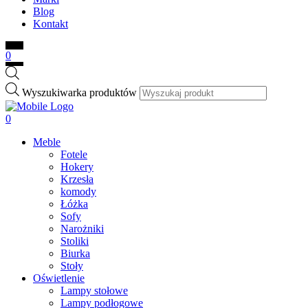
Blog
Kontakt
0
Wyszukiwarka produktów
0
Meble
Fotele
Hokery
Krzesła
komody
Łóżka
Sofy
Narożniki
Stoliki
Biurka
Stoły
Oświetlenie
Lampy stołowe
Lampy podłogowe