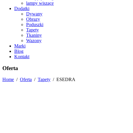
lampy wiszące
Dodatki
Dywany
Obrazy
Poduszki
Tapety
Tkaniny
Wazony
Marki
Blog
Kontakt
Oferta
Home
/
Oferta
/
Tapety
/
ESEDRA