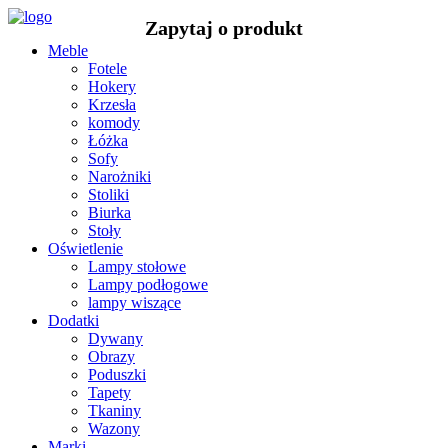
Meble
Fotele
Hokery
Krzesła
komody
Łóżka
Sofy
Narożniki
Stoliki
Biurka
Stoły
Oświetlenie
Lampy stołowe
Lampy podłogowe
lampy wiszące
Dodatki
Dywany
Obrazy
Poduszki
Tapety
Tkaniny
Wazony
Marki