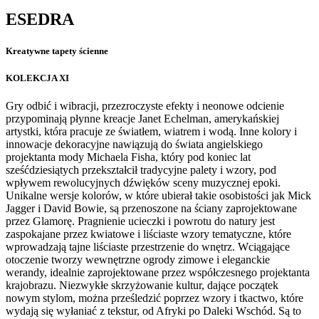
ESEDRA
Kreatywne tapety ścienne
KOLEKCJA XI
Gry odbić i wibracji, przezroczyste efekty i neonowe odcienie
przypominają płynne kreacje Janet Echelman, amerykańskiej
artystki, która pracuje ze światłem, wiatrem i wodą. Inne kolory i
innowacje dekoracyjne nawiązują do świata angielskiego
projektanta mody Michaela Fisha, który pod koniec lat
sześćdziesiątych przekształcił tradycyjne palety i wzory, pod
wpływem rewolucyjnych dźwięków sceny muzycznej epoki.
Unikalne wersje kolorów, w które ubierał takie osobistości jak Mick
Jagger i David Bowie, są przenoszone na ściany zaprojektowane
przez Glamorę. Pragnienie ucieczki i powrotu do natury jest
zaspokajane przez kwiatowe i liściaste wzory tematyczne, które
wprowadzają tajne liściaste przestrzenie do wnętrz. Wciągające
otoczenie tworzy wewnętrzne ogrody zimowe i eleganckie
werandy, idealnie zaprojektowane przez współczesnego projektanta
krajobrazu. Niezwykłe skrzyżowanie kultur, dające początek
nowym stylom, można prześledzić poprzez wzory i tkactwo, które
wydają się wyłaniać z tekstur, od Afryki po Daleki Wschód. Są to