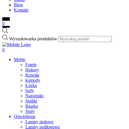
Blog
Kontakt
0
Wyszukiwarka produktów
0
Meble
Fotele
Hokery
Krzesła
komody
Łóżka
Sofy
Narożniki
Stoliki
Biurka
Stoły
Oświetlenie
Lampy stołowe
Lampy podłogowe