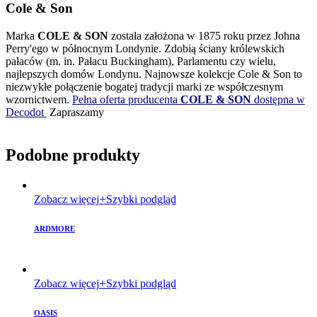
Cole & Son
Marka
COLE & SON
została założona w 1875 roku przez Johna
Perry'ego w północnym Londynie. Zdobią ściany królewskich
pałaców (m. in. Pałacu Buckingham), Parlamentu czy wielu,
najlepszych domów Londynu. Najnowsze kolekcje Cole & Son to
niezwykłe połączenie bogatej tradycji marki ze współczesnym
wzornictwem.
Pełna oferta producenta
COLE & SON
dostępna w
Decodot
Zapraszamy
Podobne produkty
Zobacz więcej
Szybki podgląd
ARDMORE
Zobacz więcej
Szybki podgląd
OASIS