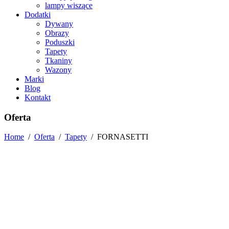
lampy wiszące
Dodatki
Dywany
Obrazy
Poduszki
Tapety
Tkaniny
Wazony
Marki
Blog
Kontakt
Oferta
Home
/
Oferta
/
Tapety
/
FORNASETTI