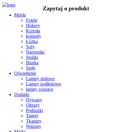
Meble
Fotele
Hokery
Krzesła
komody
Łóżka
Sofy
Narożniki
Stoliki
Biurka
Stoły
Oświetlenie
Lampy stołowe
Lampy podłogowe
lampy wiszące
Dodatki
Dywany
Obrazy
Poduszki
Tapety
Tkaniny
Wazony
Marki