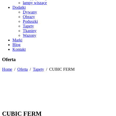
lampy wiszące
Dodatki
Dywany
Obrazy
Poduszki
Tapety
Tkaniny
Wazony
Marki
Blog
Kontakt
Oferta
Home
/
Oferta
/
Tapety
/
CUBIC FERM
CUBIC FERM