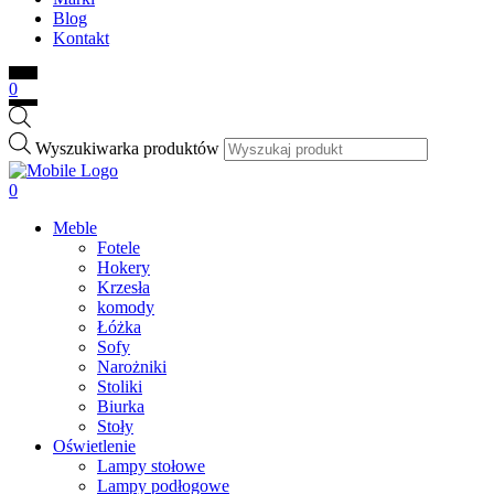
Blog
Kontakt
0
Wyszukiwarka produktów
0
Meble
Fotele
Hokery
Krzesła
komody
Łóżka
Sofy
Narożniki
Stoliki
Biurka
Stoły
Oświetlenie
Lampy stołowe
Lampy podłogowe