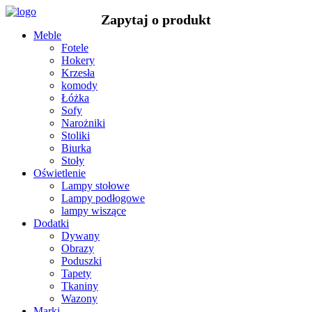
Meble
Fotele
Hokery
Krzesła
komody
Łóżka
Sofy
Narożniki
Stoliki
Biurka
Stoły
Oświetlenie
Lampy stołowe
Lampy podłogowe
lampy wiszące
Dodatki
Dywany
Obrazy
Poduszki
Tapety
Tkaniny
Wazony
Marki