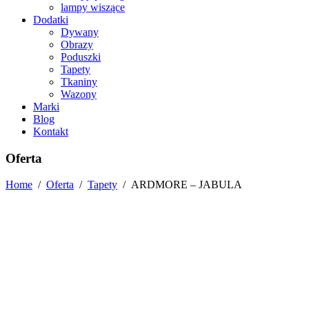
lampy wiszące
Dodatki
Dywany
Obrazy
Poduszki
Tapety
Tkaniny
Wazony
Marki
Blog
Kontakt
Oferta
Home
/
Oferta
/
Tapety
/
ARDMORE – JABULA