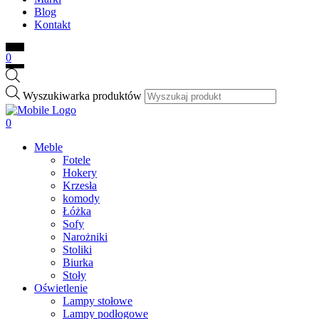
Blog
Kontakt
0
Wyszukiwarka produktów
0
Meble
Fotele
Hokery
Krzesła
komody
Łóżka
Sofy
Narożniki
Stoliki
Biurka
Stoły
Oświetlenie
Lampy stołowe
Lampy podłogowe