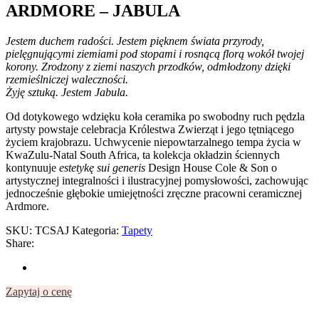
ARDMORE – JABULA
Jestem duchem radości. Jestem pięknem świata przyrody,
pielęgnującymi ziemiami pod stopami i rosnącą florą wokół twojej
korony. Zrodzony z ziemi naszych przodków, odmłodzony dzięki
rzemieślniczej waleczności.
Żyję sztuką. Jestem Jabula.
Od dotykowego wdzięku koła ceramika po swobodny ruch pędzla
artysty powstaje celebracja Królestwa Zwierząt i jego tętniącego
życiem krajobrazu. Uchwycenie niepowtarzalnego tempa życia w
KwaZulu-Natal South Africa, ta kolekcja okładzin ściennych
kontynuuje
estetykę sui generis
Design House Cole & Son o
artystycznej integralności i ilustracyjnej pomysłowości, zachowując
jednocześnie głębokie umiejętności zręczne pracowni ceramicznej
Ardmore.
SKU:
TCSAJ
Kategoria:
Tapety
Share:
Zapytaj o cenę