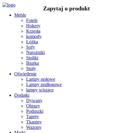
Meble
Fotele
Hokery
Krzesła
komody
Łóżka
Sofy
Narożniki
Stoliki
Biurka
Stoły
Oświetlenie
Lampy stołowe
Lampy podłogowe
lampy wiszące
Dodatki
Dywany
Obrazy
Poduszki
Tapety
Tkaniny
Wazony
Marki