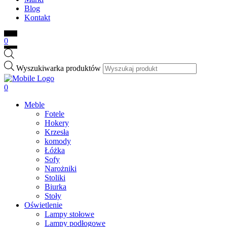
Blog
Kontakt
0
Wyszukiwarka produktów
0
Meble
Fotele
Hokery
Krzesła
komody
Łóżka
Sofy
Narożniki
Stoliki
Biurka
Stoły
Oświetlenie
Lampy stołowe
Lampy podłogowe