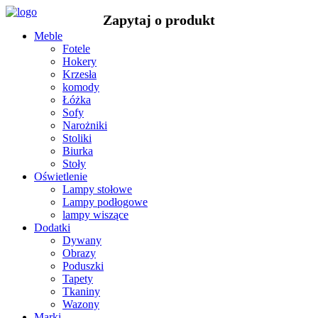
Meble
Fotele
Hokery
Krzesła
komody
Łóżka
Sofy
Narożniki
Stoliki
Biurka
Stoły
Oświetlenie
Lampy stołowe
Lampy podłogowe
lampy wiszące
Dodatki
Dywany
Obrazy
Poduszki
Tapety
Tkaniny
Wazony
Marki