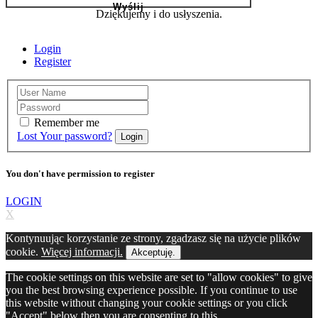
Dziękujemy i do usłyszenia.
Login
Register
Remember me
Lost Your password?
Login
You don't have permission to register
LOGIN
X
Kontynuując korzystanie ze strony, zgadzasz się na użycie plików
cookie.
Więcej informacji.
Akceptuję.
The cookie settings on this website are set to "allow cookies" to give
you the best browsing experience possible. If you continue to use
this website without changing your cookie settings or you click
"Accept" below then you are consenting to this.