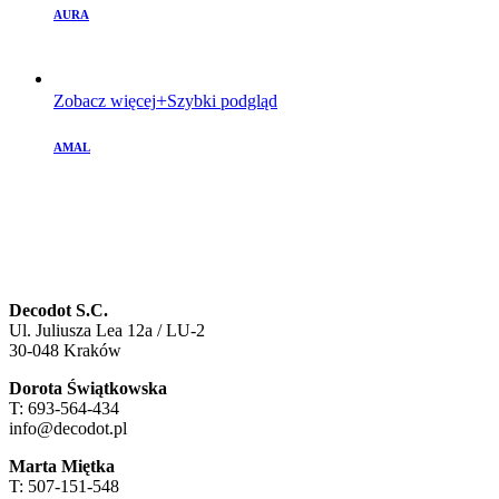
AURA
Zobacz więcej
Szybki podgląd
AMAL
Decodot S.C.
Ul. Juliusza Lea 12a / LU-2
30-048 Kraków
Dorota Świątkowska
T: 693-564-434
info@decodot.pl
Marta Miętka
T: 507-151-548