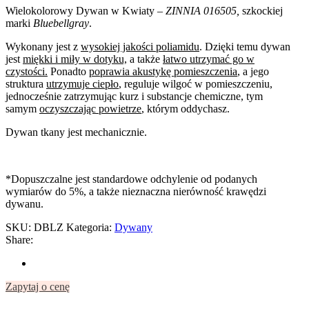
Wielokolorowy Dywan w Kwiaty
– ZINNIA 016505,
szkockiej
marki
Bluebellgray
.
Wykonany jest z
wysokiej jakości poliamidu
. Dzięki temu dywan
jest
miękki i miły w dotyku,
a także
łatwo utrzymać go w
czystości.
Ponadto
poprawia akustykę pomieszczenia
, a jego
struktura
utrzymuje ciepło
, reguluje wilgoć w pomieszczeniu,
jednocześnie zatrzymując kurz i substancje chemiczne, tym
samym
oczyszczając powietrze
, którym oddychasz.
Dywan tkany jest mechanicznie.
*Dopuszczalne jest standardowe odchylenie od podanych
wymiarów do 5%, a także nieznaczna nierówność krawędzi
dywanu.
SKU:
DBLZ
Kategoria:
Dywany
Share:
Zapytaj o cenę