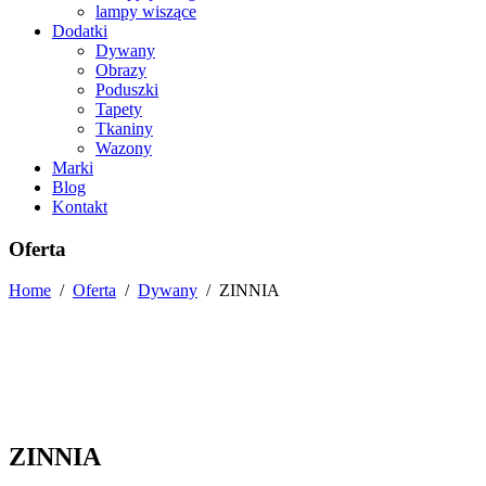
lampy wiszące
Dodatki
Dywany
Obrazy
Poduszki
Tapety
Tkaniny
Wazony
Marki
Blog
Kontakt
Oferta
Home
/
Oferta
/
Dywany
/
ZINNIA
ZINNIA