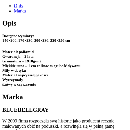
Opis
Marka
Opis
Dostępne wymiary:
140×200, 170×230, 200×280, 250×350 cm
Materiał:
poliamid
Gwarancja
– 2 lata
Gramatura
– 1910g/m2
Miękkie runo –
1 cm całkowita grubość dywanu
Miły w dotyku
Materiał najwyższej jakości
Wytrzymały
Łatwy w czyszczeniu
Marka
BLUEBELLGRAY
W 2009 firma rozpoczęła swą historię jako producent ręcznie
malowanych obić na poduszki, a rozwinęła się w pełną gamę