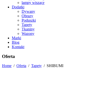
lampy wiszące
Dodatki
Dywany
Obrazy
Poduszki
Tapety
Tkaniny
Wazony
Marki
Blog
Kontakt
Oferta
Home
/
Oferta
/
Tapety
/
SHIBUMI