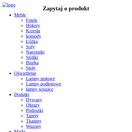
Meble
Fotele
Hokery
Krzesła
komody
Łóżka
Sofy
Narożniki
Stoliki
Biurka
Stoły
Oświetlenie
Lampy stołowe
Lampy podłogowe
lampy wiszące
Dodatki
Dywany
Obrazy
Poduszki
Tapety
Tkaniny
Wazony
Marki