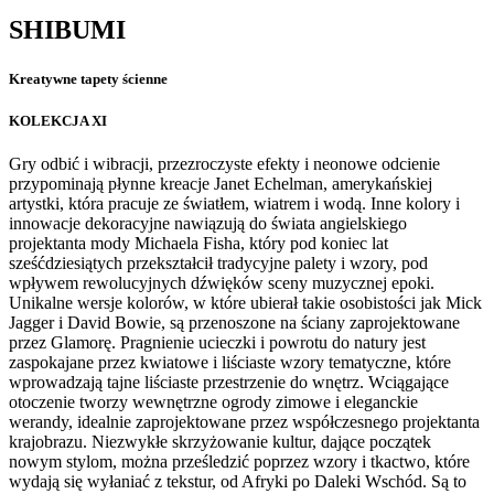
SHIBUMI
Kreatywne tapety ścienne
KOLEKCJA XI
Gry odbić i wibracji, przezroczyste efekty i neonowe odcienie
przypominają płynne kreacje Janet Echelman, amerykańskiej
artystki, która pracuje ze światłem, wiatrem i wodą. Inne kolory i
innowacje dekoracyjne nawiązują do świata angielskiego
projektanta mody Michaela Fisha, który pod koniec lat
sześćdziesiątych przekształcił tradycyjne palety i wzory, pod
wpływem rewolucyjnych dźwięków sceny muzycznej epoki.
Unikalne wersje kolorów, w które ubierał takie osobistości jak Mick
Jagger i David Bowie, są przenoszone na ściany zaprojektowane
przez Glamorę. Pragnienie ucieczki i powrotu do natury jest
zaspokajane przez kwiatowe i liściaste wzory tematyczne, które
wprowadzają tajne liściaste przestrzenie do wnętrz. Wciągające
otoczenie tworzy wewnętrzne ogrody zimowe i eleganckie
werandy, idealnie zaprojektowane przez współczesnego projektanta
krajobrazu. Niezwykłe skrzyżowanie kultur, dające początek
nowym stylom, można prześledzić poprzez wzory i tkactwo, które
wydają się wyłaniać z tekstur, od Afryki po Daleki Wschód. Są to