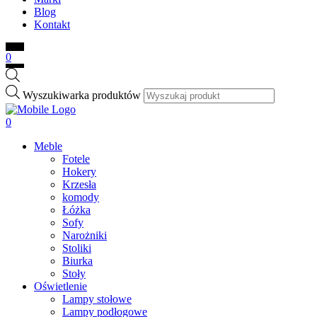
Blog
Kontakt
0
Wyszukiwarka produktów
0
Meble
Fotele
Hokery
Krzesła
komody
Łóżka
Sofy
Narożniki
Stoliki
Biurka
Stoły
Oświetlenie
Lampy stołowe
Lampy podłogowe