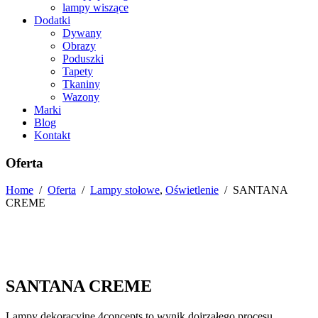
lampy wiszące
Dodatki
Dywany
Obrazy
Poduszki
Tapety
Tkaniny
Wazony
Marki
Blog
Kontakt
Oferta
Home
/
Oferta
/
Lampy stołowe
,
Oświetlenie
/
SANTANA
CREME
SANTANA CREME
Lampy dekoracyjne 4concepts to wynik dojrzałego procesu