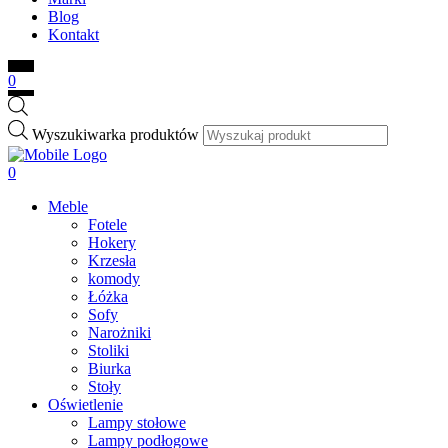
Blog
Kontakt
0
Wyszukiwarka produktów
0
Meble
Fotele
Hokery
Krzesła
komody
Łóżka
Sofy
Narożniki
Stoliki
Biurka
Stoły
Oświetlenie
Lampy stołowe
Lampy podłogowe