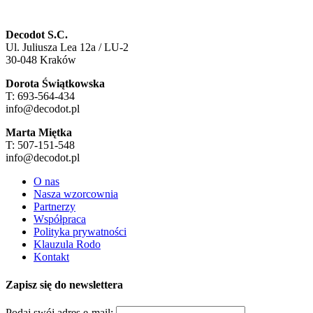
Decodot S.C.
Ul. Juliusza Lea 12a / LU-2
30-048 Kraków
Dorota Świątkowska
T: 693-564-434
info@decodot.pl
Marta Miętka
T: 507-151-548
info@decodot.pl
O nas
Nasza wzorcownia
Partnerzy
Współpraca
Polityka prywatności
Klauzula Rodo
Kontakt
Zapisz się do newslettera
Podaj swój adres e-mail: