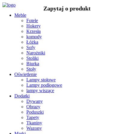
Meble
Fotele
Hokery
Krzesła
komody
Łóżka
Sofy
Narożniki
Stoliki
Biurka
Stoły
Oświetlenie
Lampy stołowe
Lampy podłogowe
lampy wiszące
Dodatki
Dywany
Obrazy
Poduszki
Tapety
Tkaniny
Wazony
Marki