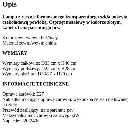
Opis
Lampa z ręcznie formowanego transparentnego szkła pokryta
czekoladową powłoką. Osprzęt metalowy w kolorze złotym,
kabel z transparentnego pcv.
Kolor zewn./wewn: beż/biały
Materiał zewn./wewn: chintz
WYMIARY
Wymiary całkowite: D33 cm x H46 cm
Wymiary podstawy: D22 cm x H28 cm
Wymiary abażura: D33/27 x H20 cm
INFORMACJE TECHNICZNE
Oprawa żarówki: E27
Nakładka mocująca oprawę żarówki: wykonana ze stali malowanej
na złoto
Przewód zasilający: transparentne pcv
Maksymalna moc żarówki żarowej: 60W
Napięcie: 220-240v