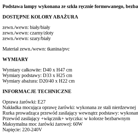
Podstawa lampy wykonana ze szkła ręcznie formowanego, bezb
DOSTĘPNE KOLORY ABAŻURA
zewn./wewn: biały/biały
zewn./wewn: czarny/złoty
zewn./wewn: szary/biały
Materiał zewn./wewn: tkanina/pvc
WYMIARY
Wymiary całkowite: D40 x H47 cm
Wymiary podstawy: D33 x H25 cm
Wymiary abażura: D20/40 x H22 cm
INFORMACJE TECHNICZNE
Oprawa żarówki: E27
Nakładka mocująca oprawę żarówki: wykonana ze stali nierdzewnej
Rurka prowadząca przewód zasilający wewnątrz podstawy: wykonana 
Przewód zasilający +włącznik+ wtyczka: w kolorze bezbarwnym
Maksymalna moc żarówki żarowej: 60W
Napięcie: 220-240V