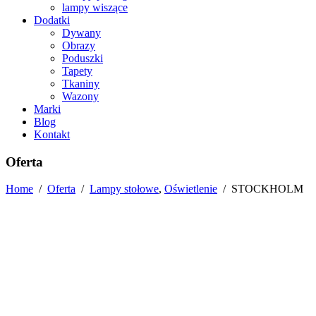
lampy wiszące
Dodatki
Dywany
Obrazy
Poduszki
Tapety
Tkaniny
Wazony
Marki
Blog
Kontakt
Oferta
Home
/
Oferta
/
Lampy stołowe
,
Oświetlenie
/
STOCKHOLM