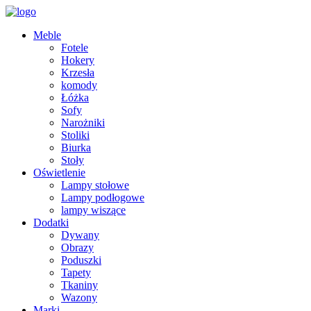
Meble
Fotele
Hokery
Krzesła
komody
Łóżka
Sofy
Narożniki
Stoliki
Biurka
Stoły
Oświetlenie
Lampy stołowe
Lampy podłogowe
lampy wiszące
Dodatki
Dywany
Obrazy
Poduszki
Tapety
Tkaniny
Wazony
Marki