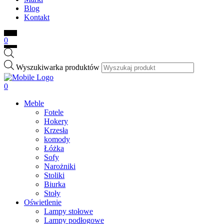
Blog
Kontakt
0
Wyszukiwarka produktów
0
Meble
Fotele
Hokery
Krzesła
komody
Łóżka
Sofy
Narożniki
Stoliki
Biurka
Stoły
Oświetlenie
Lampy stołowe
Lampy podłogowe