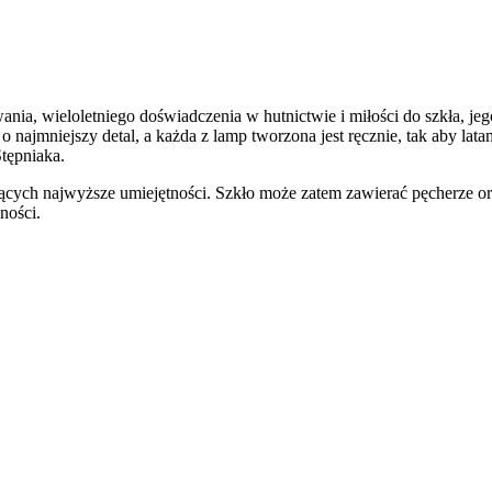
ia, wieloletniego doświadczenia w hutnictwie i miłości do szkła, jego 
c o najmniejszy detal, a każda z lamp tworzona jest ręcznie, tak ab
tępniaka.
cych najwyższe umiejętności. Szkło może zatem zawierać pęcherze oraz
ności.