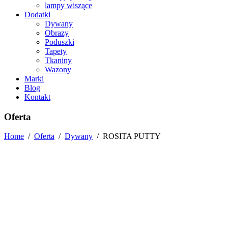
lampy wiszące
Dodatki
Dywany
Obrazy
Poduszki
Tapety
Tkaniny
Wazony
Marki
Blog
Kontakt
Oferta
Home
/
Oferta
/
Dywany
/
ROSITA PUTTY