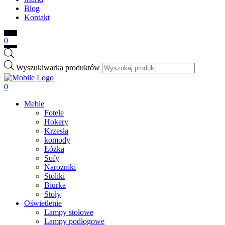
Blog
Kontakt
0
Wyszukiwarka produktów
0
Meble
Fotele
Hokery
Krzesła
komody
Łóżka
Sofy
Narożniki
Stoliki
Biurka
Stoły
Oświetlenie
Lampy stołowe
Lampy podłogowe