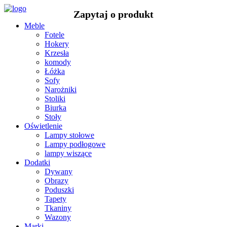
Meble
Fotele
Hokery
Krzesła
komody
Łóżka
Sofy
Narożniki
Stoliki
Biurka
Stoły
Oświetlenie
Lampy stołowe
Lampy podłogowe
lampy wiszące
Dodatki
Dywany
Obrazy
Poduszki
Tapety
Tkaniny
Wazony
Marki