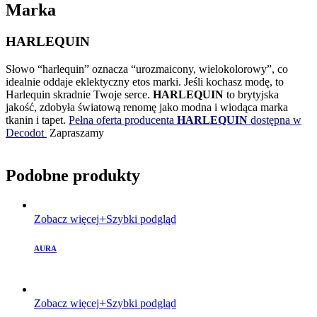
Marka
HARLEQUIN
Słowo “harlequin” oznacza “urozmaicony, wielokolorowy”, co
idealnie oddaje eklektyczny etos marki. Jeśli kochasz modę, to
Harlequin skradnie Twoje serce.
HARLEQUIN
to brytyjska
jakość, zdobyła światową renomę jako modna i wiodąca marka
tkanin i tapet.
Pełna oferta producenta
HARLEQUIN
dostępna w
Decodot
Zapraszamy
Podobne produkty
Zobacz więcej
Szybki podgląd
AURA
Zobacz więcej
Szybki podgląd