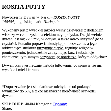
ROSITA PUTTY
Nowoczesny Dywan w Paski
– ROSITA PUTTY
140404,
angielskiej marki
Harlequin
Wykonany jest z
wysokiej jakości wełny
dziewiczej z dodatkiem
wiskozy w celu uzyskania efektownego połysku. Dzięki wełnie
dywan jest
miękki i miły w dotyku,
a także
łatwo utrzymać go w
czystości.
Ponadto
poprawia akustykę pomieszczenia
, a jego
oddychająca struktura
utrzymuje ciepło
, reguluje wilgoć w
pomieszczeniu, jednocześnie zatrzymując kurz i substancje
chemiczne, tym samym
oczyszczając powietrze
, którym oddychasz.
Dywan tkany jest ręcznie metodą tuftowania, co sprawia, że ma
wysokie i miękkie runo.
*Dopuszczalne jest standardowe odchylenie od podanych
wymiarów do 5%, a także nieznaczna nierówność krawędzi
dywanu.
SKU:
DHRP140404
Kategoria:
Dywany
Share: