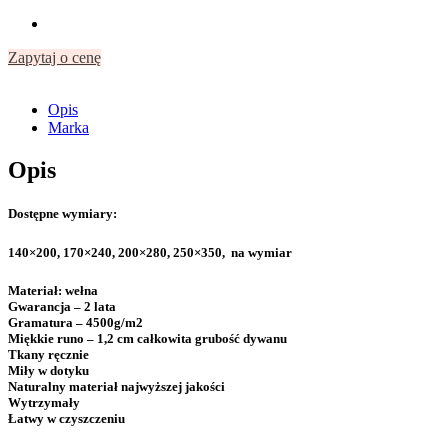
Zapytaj o cenę
Opis
Marka
Opis
Dostępne wymiary:
140×200, 170×240, 200×280, 250×350, na wymiar
Materiał:
wełna
Gwarancja
– 2 lata
Gramatura
– 4500g/m2
Miękkie runo –
1,2 cm całkowita grubość dywanu
Tkany ręcznie
Miły w dotyku
Naturalny materiał najwyższej jakości
Wytrzymały
Łatwy w czyszczeniu