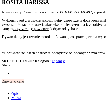
ROSITA HARISSA
Nowoczesny Dywan w Paski
– ROSITA HARISSA 140402,
angielsk
Wykonany jest z
wysokiej jakości wełny
dziewiczej z dodatkiem wis
czystości.
Ponadto
poprawia akustykę pomieszczenia
, a jego oddycha
samym
oczyszczając powietrze
, którym oddychasz.
Dywan tkany jest ręcznie metodą tuftowania, co sprawia, że ma wysok
*Dopuszczalne jest standardowe odchylenie od podanych wymiarów 
SKU:
DHRH140402
Kategoria:
Dywany
Share:
Zapytaj o cenę
Opis
Marka