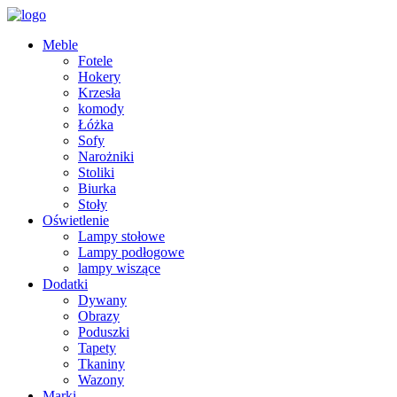
Meble
Fotele
Hokery
Krzesła
komody
Łóżka
Sofy
Narożniki
Stoliki
Biurka
Stoły
Oświetlenie
Lampy stołowe
Lampy podłogowe
lampy wiszące
Dodatki
Dywany
Obrazy
Poduszki
Tapety
Tkaniny
Wazony
Marki