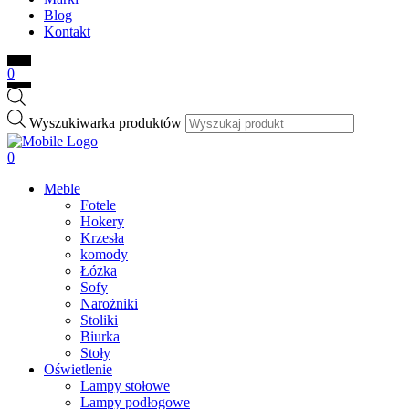
Blog
Kontakt
0
Wyszukiwarka produktów
0
Meble
Fotele
Hokery
Krzesła
komody
Łóżka
Sofy
Narożniki
Stoliki
Biurka
Stoły
Oświetlenie
Lampy stołowe
Lampy podłogowe