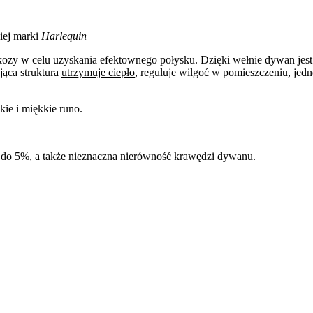
iej marki
Harlequin
kozy w celu uzyskania efektownego połysku. Dzięki wełnie dywan jes
jąca struktura
utrzymuje ciepło
, reguluje wilgoć w pomieszczeniu, jedn
ie i miękkie runo.
do 5%, a także nieznaczna nierówność krawędzi dywanu.