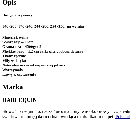
Opis
Dostępne wymiary:
140×200, 170×240, 200×280, 250×350, na wymiar
Materiał:
wełna
Gwarancja
– 2 lata
Gramatura
– 4500g/m2
Miękkie runo –
1,2 cm całkowita grubość dywanu
Tkany ręcznie
Miły w dotyku
Naturalny materiał najwyższej jakości
Wytrzymały
Łatwy w czyszczeniu
Marka
HARLEQUIN
Słowo “harlequin” oznacza “urozmaicony, wielokolorowy”, co idealni
światową renomę jako modna i wiodąca marka tkanin i tapet.
Pełna o