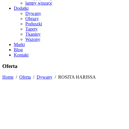
lampy wiszące
Dodatki
Dywany
Obrazy
Poduszki
Tapety
Tkaniny
Wazony
Marki
Blog
Kontakt
Oferta
Home
/
Oferta
/
Dywany
/
ROSITA HARISSA