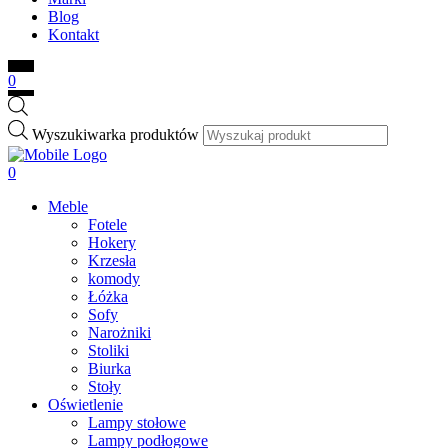
Blog
Kontakt
0
Wyszukiwarka produktów
0
Meble
Fotele
Hokery
Krzesła
komody
Łóżka
Sofy
Narożniki
Stoliki
Biurka
Stoły
Oświetlenie
Lampy stołowe
Lampy podłogowe