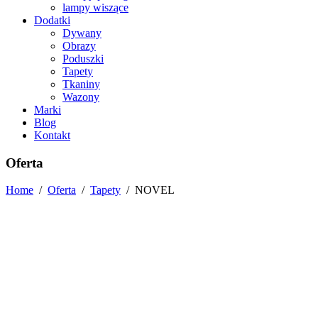
lampy wiszące
Dodatki
Dywany
Obrazy
Poduszki
Tapety
Tkaniny
Wazony
Marki
Blog
Kontakt
Oferta
Home
/
Oferta
/
Tapety
/
NOVEL