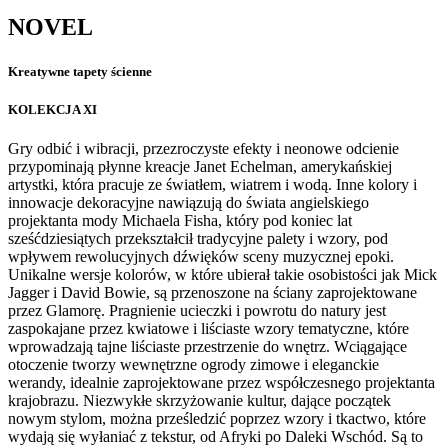
NOVEL
Kreatywne tapety ścienne
KOLEKCJA XI
Gry odbić i wibracji, przezroczyste efekty i neonowe odcienie
przypominają płynne kreacje Janet Echelman, amerykańskiej
artystki, która pracuje ze światłem, wiatrem i wodą. Inne kolory i
innowacje dekoracyjne nawiązują do świata angielskiego
projektanta mody Michaela Fisha, który pod koniec lat
sześćdziesiątych przekształcił tradycyjne palety i wzory, pod
wpływem rewolucyjnych dźwięków sceny muzycznej epoki.
Unikalne wersje kolorów, w które ubierał takie osobistości jak Mick
Jagger i David Bowie, są przenoszone na ściany zaprojektowane
przez Glamorę. Pragnienie ucieczki i powrotu do natury jest
zaspokajane przez kwiatowe i liściaste wzory tematyczne, które
wprowadzają tajne liściaste przestrzenie do wnętrz. Wciągające
otoczenie tworzy wewnętrzne ogrody zimowe i eleganckie
werandy, idealnie zaprojektowane przez współczesnego projektanta
krajobrazu. Niezwykłe skrzyżowanie kultur, dające początek
nowym stylom, można prześledzić poprzez wzory i tkactwo, które
wydają się wyłaniać z tekstur, od Afryki po Daleki Wschód. Są to