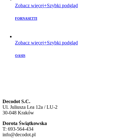
Zobacz więcej
Szybki podgląd
FORNASETTI
Zobacz więcej
Szybki podgląd
OASIS
Decodot S.C.
Ul. Juliusza Lea 12a / LU-2
30-048 Kraków
Dorota Świątkowska
T: 693-564-434
info@decodot.pl