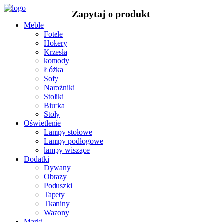
Meble
Fotele
Hokery
Krzesła
komody
Łóżka
Sofy
Narożniki
Stoliki
Biurka
Stoły
Oświetlenie
Lampy stołowe
Lampy podłogowe
lampy wiszące
Dodatki
Dywany
Obrazy
Poduszki
Tapety
Tkaniny
Wazony
Marki