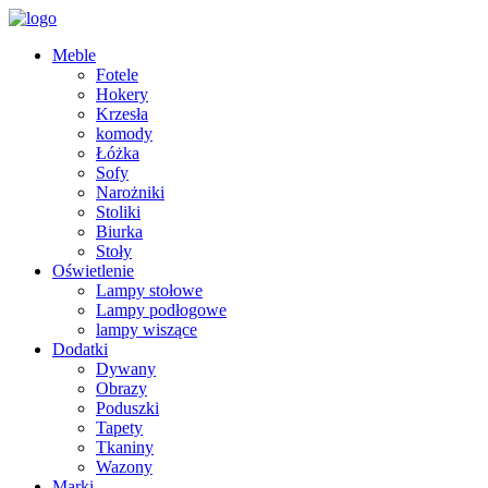
Meble
Fotele
Hokery
Krzesła
komody
Łóżka
Sofy
Narożniki
Stoliki
Biurka
Stoły
Oświetlenie
Lampy stołowe
Lampy podłogowe
lampy wiszące
Dodatki
Dywany
Obrazy
Poduszki
Tapety
Tkaniny
Wazony
Marki