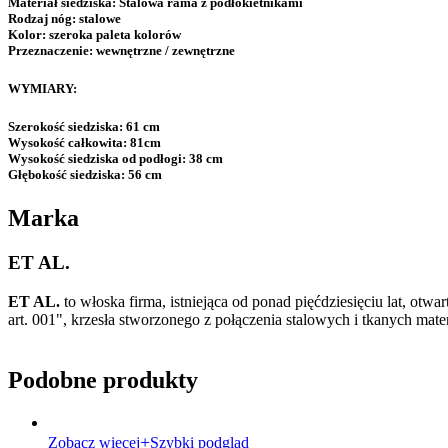
Materiał siedziska:
Stalowa rama z podłokietnikami
Rodzaj nóg:
stalowe
Kolor:
szeroka paleta kolorów
Przeznaczenie:
wewnętrzne / zewnętrzne
WYMIARY:
Szerokość siedziska:
61 cm
Wysokość całkowita:
81cm
Wysokość siedziska od podłogi:
38 cm
Głębokość siedziska:
56 cm
Marka
ET AL.
ET AL.
to włoska firma, istniejąca od ponad pięćdziesięciu lat, ot
art. 001", krzesła stworzonego z połączenia stalowych i tkanych mat
Podobne produkty
Zobacz więcej
Szybki podgląd