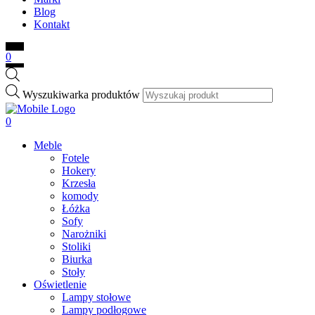
Blog
Kontakt
0
Wyszukiwarka produktów
0
Meble
Fotele
Hokery
Krzesła
komody
Łóżka
Sofy
Narożniki
Stoliki
Biurka
Stoły
Oświetlenie
Lampy stołowe
Lampy podłogowe