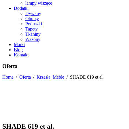
lampy wiszące
Dodatki
Dywany
Obrazy
Poduszki
Tapety
Tkaniny
Wazony
Marki
Blog
Kontakt
Oferta
Home
/
Oferta
/
Krzesła
,
Meble
/
SHADE 619 et al.
SHADE 619 et al.