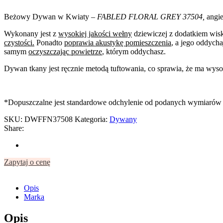
Beżowy Dywan w Kwiaty
– FABLED FLORAL GREY 37504,
angie
Wykonany jest z
wysokiej jakości wełny
dziewiczej z dodatkiem wis
czystości.
Ponadto
poprawia akustykę pomieszczenia
, a jego oddycha
samym
oczyszczając powietrze
, którym oddychasz.
Dywan tkany jest ręcznie metodą tuftowania, co sprawia, że ma wysok
*Dopuszczalne jest standardowe odchylenie od podanych wymiarów 
SKU:
DWFFN37508
Kategoria:
Dywany
Share:
Zapytaj o cenę
Opis
Marka
Opis