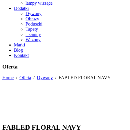
lampy wiszące
Dodatki
Dywany
Obrazy
Poduszki
Tapety
Tkaniny
Wazony
Marki
Blog
Kontakt
Oferta
Home
/
Oferta
/
Dywany
/
FABLED FLORAL NAVY
FABLED FLORAL NAVY