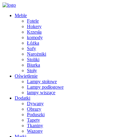
Meble
Fotele
Hokery
Krzesła
komody
Łóżka
Sofy
Narożniki
Stoliki
Biurka
Stoły
Oświetlenie
Lampy stołowe
Lampy podłogowe
lampy wiszące
Dodatki
Dywany
Obrazy
Poduszki
Tapety
Tkaniny
Wazony
Marki