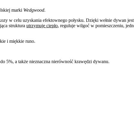
lskiej marki
Wedgwood
.
kozy w celu uzyskania efektownego połysku. Dzięki wełnie dywan jes
jąca struktura
utrzymuje ciepło
, reguluje wilgoć w pomieszczeniu, jedn
ie i miękkie runo.
do 5%, a także nieznaczna nierówność krawędzi dywanu.