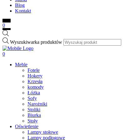
Blog
Kontakt
0
Wyszukiwarka produktów
0
Meble
Fotele
Hokery
Krzesła
komody
Łóżka
Sofy
Narożniki
Stoliki
Biurka
Stoły
Oświetlenie
Lampy stołowe
Lampy podłogowe