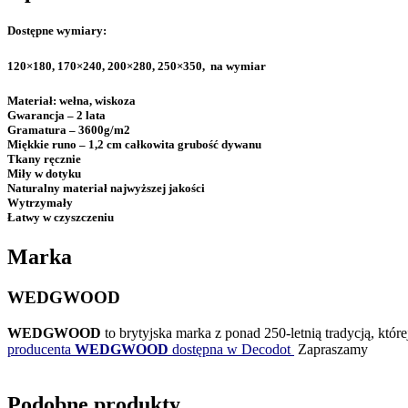
Dostępne wymiary:
120×180, 170×240, 200×280, 250×350, na wymiar
Materiał:
wełna, wiskoza
Gwarancja
– 2 lata
Gramatura
– 3600g/m2
Miękkie runo –
1,2 cm całkowita grubość dywanu
Tkany ręcznie
Miły w dotyku
Naturalny materiał najwyższej jakości
Wytrzymały
Łatwy w czyszczeniu
Marka
WEDGWOOD
WEDGWOOD
to brytyjska marka z ponad 250-letnią tradycją, kt
producenta
WEDGWOOD
dostępna w Decodot
Zapraszamy
Podobne produkty