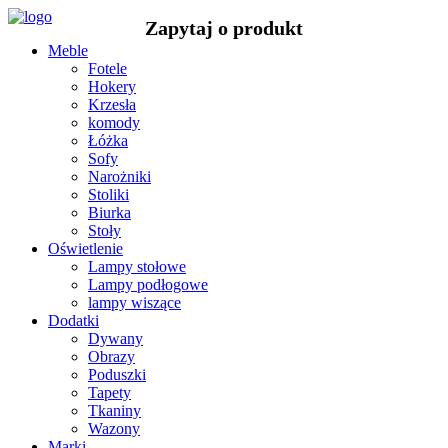
Meble
Fotele
Hokery
Krzesła
komody
Łóżka
Sofy
Narożniki
Stoliki
Biurka
Stoły
Oświetlenie
Lampy stołowe
Lampy podłogowe
lampy wiszące
Dodatki
Dywany
Obrazy
Poduszki
Tapety
Tkaniny
Wazony
Marki