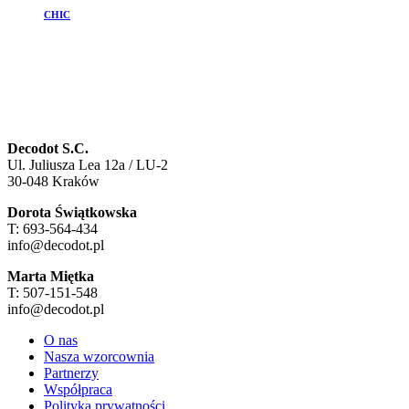
CHIC
Decodot S.C.
Ul. Juliusza Lea 12a / LU-2
30-048 Kraków
Dorota Świątkowska
T: 693-564-434
info@decodot.pl
Marta Miętka
T: 507-151-548
info@decodot.pl
O nas
Nasza wzorcownia
Partnerzy
Współpraca
Polityka prywatności