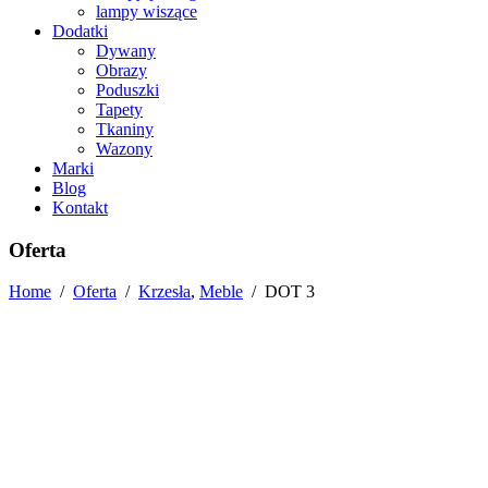
lampy wiszące
Dodatki
Dywany
Obrazy
Poduszki
Tapety
Tkaniny
Wazony
Marki
Blog
Kontakt
Oferta
Home
/
Oferta
/
Krzesła
,
Meble
/
DOT 3