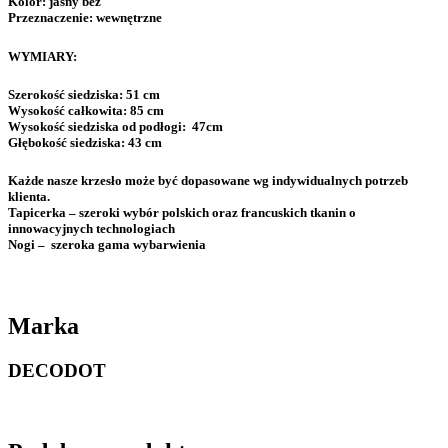
Kolor:
jasny beż
Przeznaczenie:
wewnętrzne
WYMIARY:
Szerokość siedziska:
51 cm
Wysokość całkowita:
85 cm
Wysokość siedziska od podłogi:
47cm
Głębokość siedziska:
43 cm
Każde nasze krzesło może być dopasowane wg indywidualnych potrzeb
klienta.
Tapicerka
– szeroki wybór polskich oraz francuskich tkanin o
innowacyjnych technologiach
Nogi
– szeroka gama wybarwienia
Marka
DECODOT