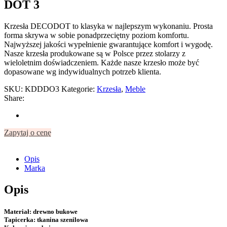
DOT 3
Krzesła DECODOT to klasyka w najlepszym wykonaniu. Prosta
forma skrywa w sobie ponadprzeciętny poziom komfortu.
Najwyższej jakości wypełnienie gwarantujące komfort i wygodę.
Nasze krzesła produkowane są w Polsce przez stolarzy z
wieloletnim doświadczeniem. Każde nasze krzesło może być
dopasowane wg indywidualnych potrzeb klienta.
SKU:
KDDDO3
Kategorie:
Krzesła
,
Meble
Share:
Zapytaj o cenę
Opis
Marka
Opis
Materiał:
drewno bukowe
Tapicerka:
tkanina szenilowa