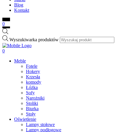
Blog
Kontakt
0
Wyszukiwarka produktów
0
Meble
Fotele
Hokery
Krzesła
komody
Łóżka
Sofy
Narożniki
Stoliki
Biurka
Stoły
Oświetlenie
Lampy stołowe
Lampy podłogowe