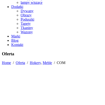
lampy wiszące
Dodatki
Dywany
Obrazy
Poduszki
Tapety
Tkaniny
Wazony
Marki
Blog
Kontakt
Oferta
Home
/
Oferta
/
Hokery
,
Meble
/
COM