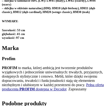
– sklejka w laminacie HPL (LW): LW01 (biały), LW02 (czarny), LW04
(szary)
– sklejka w okleinie naturalnej (HM): HM10 (dąb bielony), HM11 (dąb
classic), HM12 (dąb cardinal), HM20 (wenge classic), HM30 (teak)
WYMIARY:
Szerokość: 53 cm
głębokość: 41 cm
wysokość: 97 cm
Marka
Profim
PROFIM
to marka, której ambicją jest tworzenie produktów
wyjątkowych i jednocześnie uniwersalnych: trwałych, przyjaznych,
dostępnych stylistycznie i cenowo. Mebli, które dzięki swojemu
dopracowaniu, trwałości i funkcjonalności stają się elementem
niezbędnym i ulubionym w każdej przestrzeni do pracy.
Pełna oferta
producenta
PROFIM
dostępna w Decodot
Zapraszamy
Podobne produkty