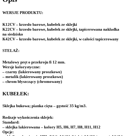
WERSJE PRODUKTU:
K12CV – krzesło barowe, kubełek ze sklejki
K22CV – krzesło barowe, kubełek ze sklejki, tapicerowana nakładka
na siedzisko
K42CV – krzesło barowe, kubełek ze sklejki, w całości tapicerowany
STELAŻ:
Metalowy pręt o przekroju fi 12 mm.
Wersje kolorystyczne:
– czarny (lakierowany proszkowo)
– metalik (lakierowany proszkowo)
– chrom błyszczący (chromowany)
KUBEŁEK:
Sklejka bukowa; pianka cięta – gęstość 35 kg/m3.
Rodzaje wykończenia sklejek:
Standard:
– sklejka lakierowana – kolory H5, H6, H7, H8, H11, H12
Opcje: