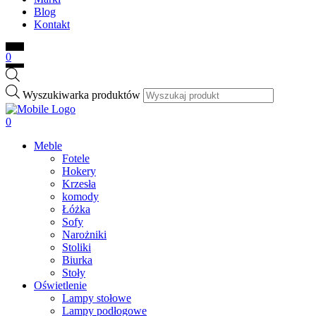
Blog
Kontakt
0
Wyszukiwarka produktów
0
Meble
Fotele
Hokery
Krzesła
komody
Łóżka
Sofy
Narożniki
Stoliki
Biurka
Stoły
Oświetlenie
Lampy stołowe
Lampy podłogowe