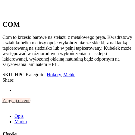
COM
Com to krzesło barowe na stelażu z metalowego pręta. Kwadratowy
kształt kubełka ma trzy opcje wykończenia: ze sklejki, z nakładką
tapicerowaną na siedzisko lub w pełni tapicerowany. Kubełek może
występować w różnorodnych wykończeniach – sklejki
lakierowanej, wyłożonej okleiną naturalną bądź odpornym na
zarysowania laminatem HPL.
SKU:
HPC
Kategorie:
Hokery
,
Meble
Share:
Zapytaj o cenę
Opis
Marka
Opis