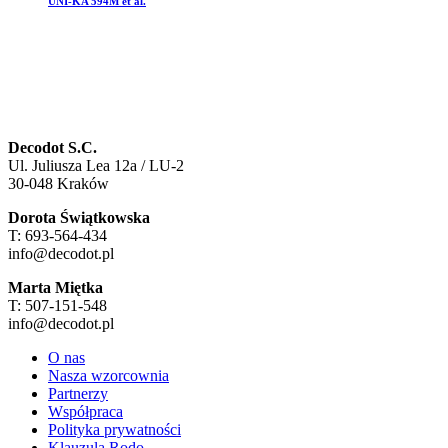
UNI-KA 594M et al.
Decodot S.C.
Ul. Juliusza Lea 12a / LU-2
30-048 Kraków
Dorota Świątkowska
T: 693-564-434
info@decodot.pl
Marta Miętka
T: 507-151-548
info@decodot.pl
O nas
Nasza wzorcownia
Partnerzy
Współpraca
Polityka prywatności
Klauzula Rodo