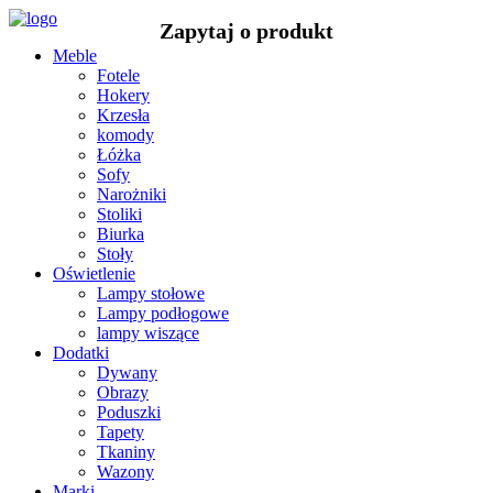
Meble
Fotele
Hokery
Krzesła
komody
Łóżka
Sofy
Narożniki
Stoliki
Biurka
Stoły
Oświetlenie
Lampy stołowe
Lampy podłogowe
lampy wiszące
Dodatki
Dywany
Obrazy
Poduszki
Tapety
Tkaniny
Wazony
Marki