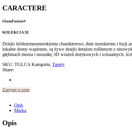
CARACTERE
GlamFusion
®
KOLEKCJA XI
Dzięki śródziemnomorskiemu charakterowi, dnie morskiemu i fuzji arc
lokalne domy wapienne, są żywe dzięki detalom roślinnym z niezwykły
głębinach morza i mozaikę 3D wrażeń dotykowych i wizualnych, ściśle
SKU:
TGLCA
Kategoria:
Tapety
Share:
Zapytaj o cenę
Opis
Marka
Opis