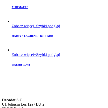
ALBEMARLE
Zobacz więcej
Szybki podgląd
MARTYN LAWRENCE BULLARD
Zobacz więcej
Szybki podgląd
WATERFRONT
Decodot S.C.
Ul. Juliusza Lea 12a / LU-2