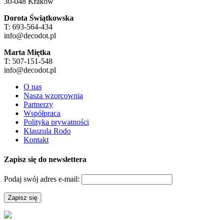
30-048 Kraków
Dorota Świątkowska
T: 693-564-434
info@decodot.pl
Marta Miętka
T: 507-151-548
info@decodot.pl
O nas
Nasza wzorcownia
Partnerzy
Współpraca
Polityka prywatności
Klauzula Rodo
Kontakt
Zapisz się do newslettera
Podaj swój adres e-mail: