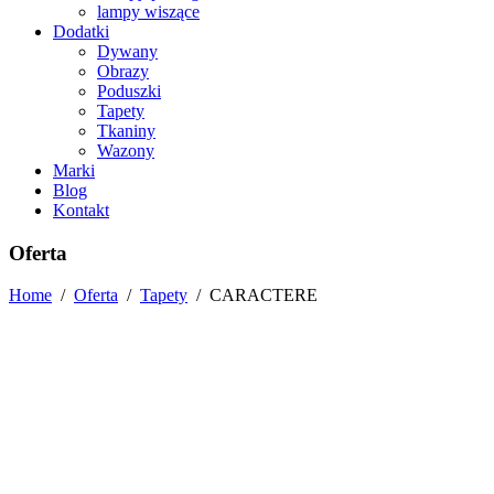
lampy wiszące
Dodatki
Dywany
Obrazy
Poduszki
Tapety
Tkaniny
Wazony
Marki
Blog
Kontakt
Oferta
Home
/
Oferta
/
Tapety
/
CARACTERE