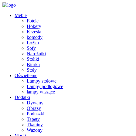
Meble
Fotele
Hokery
Krzesła
komody
Łóżka
Sofy
Narożniki
Stoliki
Biurka
Stoły
Oświetlenie
Lampy stołowe
Lampy podłogowe
lampy wiszące
Dodatki
Dywany
Obrazy
Poduszki
Tapety
Tkaniny
Wazony
Marki