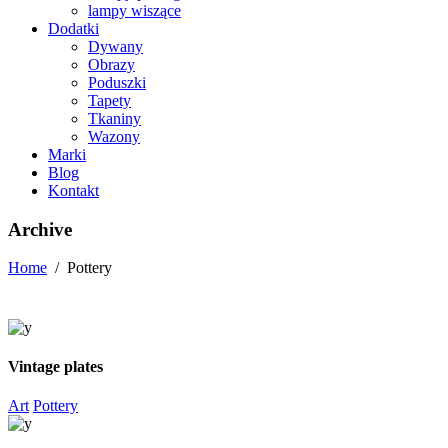
lampy wiszące
Dodatki
Dywany
Obrazy
Poduszki
Tapety
Tkaniny
Wazony
Marki
Blog
Kontakt
Archive
Home
/
Pottery
Vintage plates
Art
Pottery