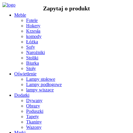
Meble
Fotele
Hokery
Krzesła
komody
Łóżka
Sofy
Narożniki
Stoliki
Biurka
Stoły
Oświetlenie
Lampy stołowe
Lampy podłogowe
lampy wiszące
Dodatki
Dywany
Obrazy
Poduszki
Tapety
Tkaniny
Wazony
Marki