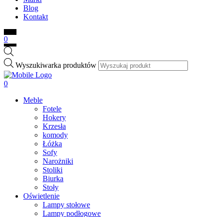
Blog
Kontakt
0
Wyszukiwarka produktów
0
Meble
Fotele
Hokery
Krzesła
komody
Łóżka
Sofy
Narożniki
Stoliki
Biurka
Stoły
Oświetlenie
Lampy stołowe
Lampy podłogowe