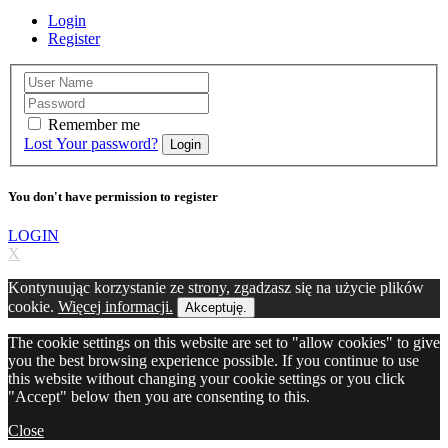
Login
Register
Remember me
Lost Your password?
Login
You don't have permission to register
LOGIN
X
Kontynuując korzystanie ze strony, zgadzasz się na użycie plików
cookie.
Więcej informacji.
Akceptuję.
The cookie settings on this website are set to "allow cookies" to give
you the best browsing experience possible. If you continue to use
this website without changing your cookie settings or you click
"Accept" below then you are consenting to this.
Close