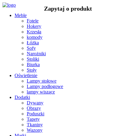
Meble
Fotele
Hokery
Krzesła
komody
Łóżka
Sofy
Narożniki
Stoliki
Biurka
Stoły
Oświetlenie
Lampy stołowe
Lampy podłogowe
lampy wiszące
Dodatki
Dywany
Obrazy
Poduszki
Tapety
Tkaniny
Wazony
Marki