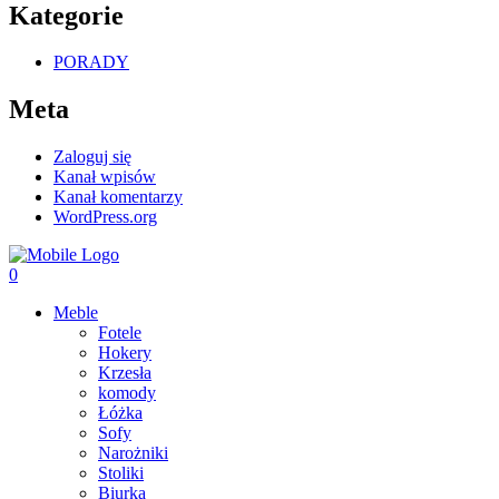
Kategorie
PORADY
Meta
Zaloguj się
Kanał wpisów
Kanał komentarzy
WordPress.org
0
Meble
Fotele
Hokery
Krzesła
komody
Łóżka
Sofy
Narożniki
Stoliki
Biurka