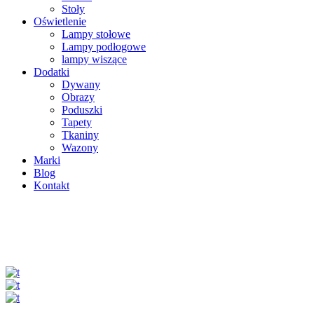
Stoły
Oświetlenie
Lampy stołowe
Lampy podłogowe
lampy wiszące
Dodatki
Dywany
Obrazy
Poduszki
Tapety
Tkaniny
Wazony
Marki
Blog
Kontakt