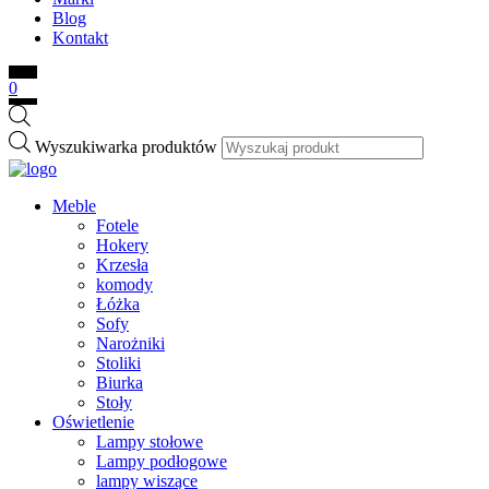
Blog
Kontakt
0
Wyszukiwarka produktów
Meble
Fotele
Hokery
Krzesła
komody
Łóżka
Sofy
Narożniki
Stoliki
Biurka
Stoły
Oświetlenie
Lampy stołowe
Lampy podłogowe
lampy wiszące