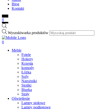
Blog
Kontakt
0
Wyszukiwarka produktów
0
Meble
Fotele
Hokery
Krzesła
komody
Łóżka
Sofy
Narożniki
Stoliki
Biurka
Stoły
Oświetlenie
Lampy stołowe
Lampy podłogowe