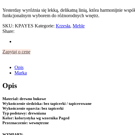
Yesterday wyróżnia się lekką, delikatną linią, która harmonijnie współ
funkcjonalnym wyborem do różnorodnych wnętrz.
SKU:
KPAYES
Kategorie:
Krzesła
,
Meble
Share:
Zapytaj o cenę
Opis
Marka
Opis
Materiał:
drewno bukowe
Wykończenie siedziska:
bez tapicerki / tapicerowane
Wykończenie oparcia:
bez tapicerki
Typ podstawy:
drewniana
Kolor:
kolorystyka wg wzornika Paged
Przeznaczenie:
wewnętrzne
WYMIARY: