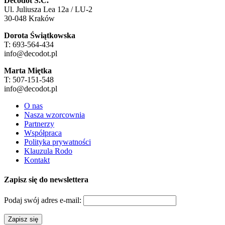
Decodot S.C.
Ul. Juliusza Lea 12a / LU-2
30-048 Kraków
Dorota Świątkowska
T: 693-564-434
info@decodot.pl
Marta Miętka
T: 507-151-548
info@decodot.pl
O nas
Nasza wzorcownia
Partnerzy
Współpraca
Polityka prywatności
Klauzula Rodo
Kontakt
Zapisz się do newslettera
Podaj swój adres e-mail: