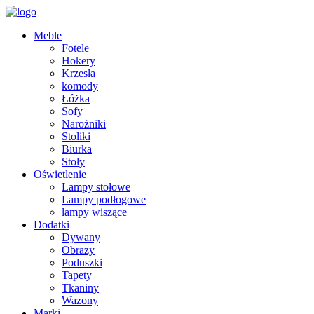
Meble
Fotele
Hokery
Krzesła
komody
Łóżka
Sofy
Narożniki
Stoliki
Biurka
Stoły
Oświetlenie
Lampy stołowe
Lampy podłogowe
lampy wiszące
Dodatki
Dywany
Obrazy
Poduszki
Tapety
Tkaniny
Wazony
Marki