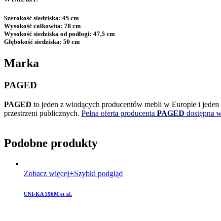
Szerokość siedziska:
45 cm
Wysokość całkowita:
78 cm
Wysokość siedziska od podłogi:
47,5 cm
Głębokość siedziska:
50 cm
Marka
PAGED
PAGED
to jeden z wiodących producentów mebli w Europie i jeden z 
przestrzeni publicznych.
Pełna oferta producenta
PAGED
dostępna 
Podobne produkty
Zobacz więcej
Szybki podgląd
UNI-KA 596M et al.