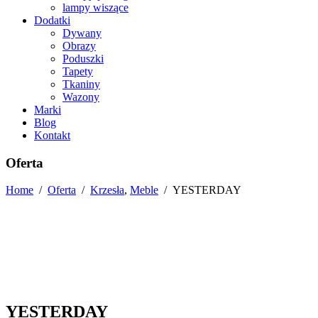
lampy wiszące
Dodatki
Dywany
Obrazy
Poduszki
Tapety
Tkaniny
Wazony
Marki
Blog
Kontakt
Oferta
Home
/
Oferta
/
Krzesła
,
Meble
/
YESTERDAY
YESTERDAY