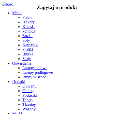
Meble
Fotele
Hokery
Krzesła
komody
Łóżka
Sofy
Narożniki
Stoliki
Biurka
Stoły
Oświetlenie
Lampy stołowe
Lampy podłogowe
lampy wiszące
Dodatki
Dywany
Obrazy
Poduszki
Tapety
Tkaniny
Wazony
Marki