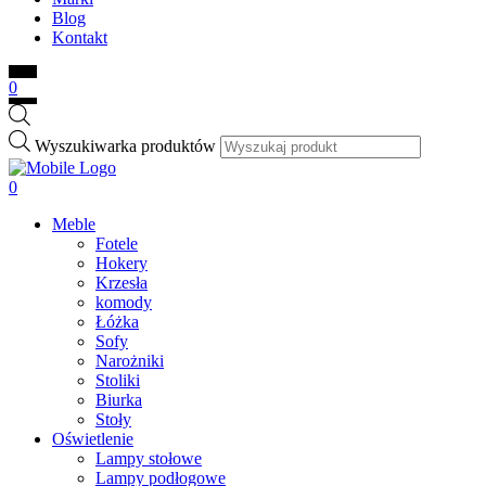
Blog
Kontakt
0
Wyszukiwarka produktów
0
Meble
Fotele
Hokery
Krzesła
komody
Łóżka
Sofy
Narożniki
Stoliki
Biurka
Stoły
Oświetlenie
Lampy stołowe
Lampy podłogowe