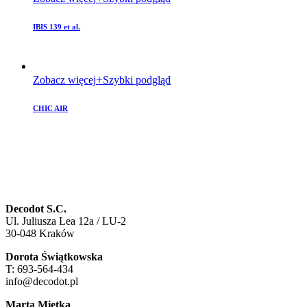
IBIS 139 et al.
Zobacz więcej
Szybki podgląd
CHIC AIR
Decodot S.C.
Ul. Juliusza Lea 12a / LU-2
30-048 Kraków
Dorota Świątkowska
T: 693-564-434
info@decodot.pl
Marta Miętka