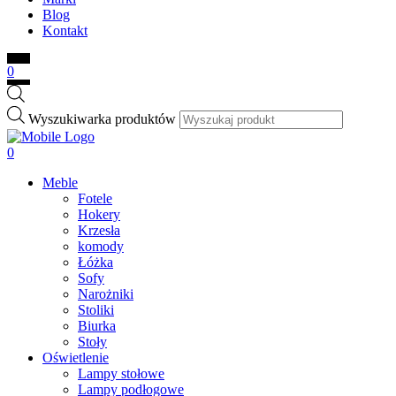
Blog
Kontakt
0
Wyszukiwarka produktów
0
Meble
Fotele
Hokery
Krzesła
komody
Łóżka
Sofy
Narożniki
Stoliki
Biurka
Stoły
Oświetlenie
Lampy stołowe
Lampy podłogowe