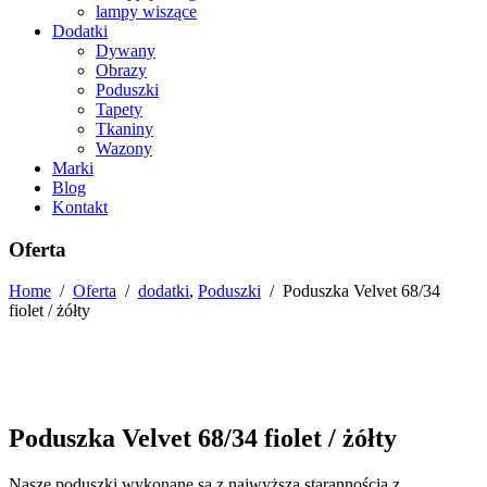
lampy wiszące
Dodatki
Dywany
Obrazy
Poduszki
Tapety
Tkaniny
Wazony
Marki
Blog
Kontakt
Oferta
Home
/
Oferta
/
dodatki
,
Poduszki
/
Poduszka Velvet 68/34
fiolet / żółty
Poduszka Velvet 68/34 fiolet / żółty
Nasze poduszki wykonane są z najwyższą starannością z