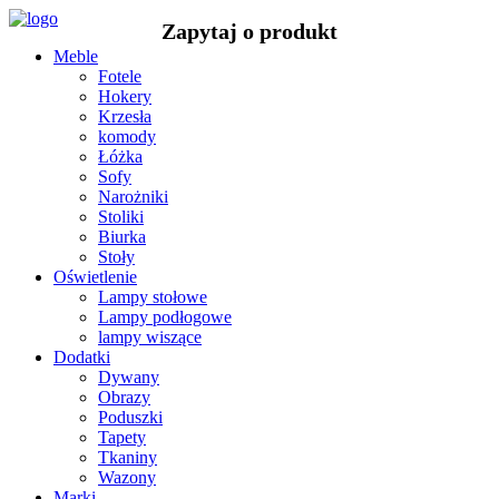
Meble
Fotele
Hokery
Krzesła
komody
Łóżka
Sofy
Narożniki
Stoliki
Biurka
Stoły
Oświetlenie
Lampy stołowe
Lampy podłogowe
lampy wiszące
Dodatki
Dywany
Obrazy
Poduszki
Tapety
Tkaniny
Wazony
Marki